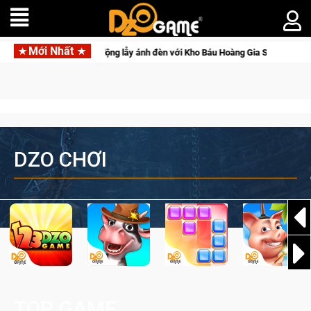
Mới Nhất
hủ Crossfire sẽ lộng lẫy ánh đèn với Kho Báu Hoàng Gia Sapphire Neon Punk
DZO CHƠI
TOP GAME