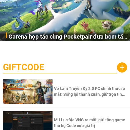
Garena hợp tác cùng Pocketpair đưa bom tấn
Garena Singapore hôm nay đã công bố Palworld Online,
săn thú sinh tồn lên di động với tên gọi
một cuộc phiêu lưu sinh tồn nhiều người chơi mới hiện
Palworld Online
đang được phát triển dựa trên IP Palworld nổi tiếng toàn
cầu, theo giấy phép chính thức từ công ty game Nhật Bản
GIFTCODE
+
Pocketpair, Inc.
Võ Lâm Truyền Kỳ 2.0 PC chính thức ra
mắt: Sống lại thanh xuân, giữ trọn tinh
thần Võ Lâm
MU Lục Địa VNG ra mắt, gửi tặng game
thủ bộ Code cực giá trị