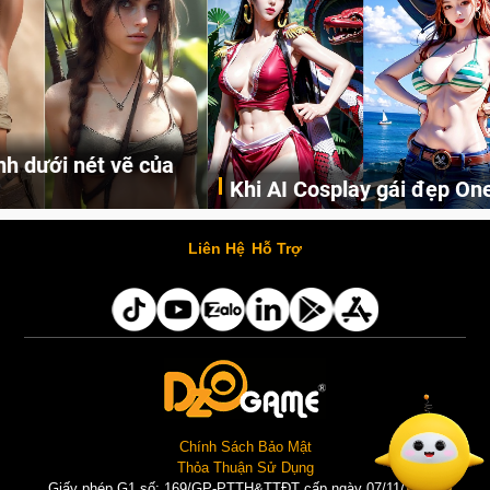
Khi AI Cosplay gái đẹp One Piece
Những cô nàng nóng bỏng Boa Hancock, Nico Robin, Nami, Yamato hay Perona được AI vẽ lại dưới hình thức Cosplay cực kỳ chuẩn chỉnh.
Liên Hệ
Hỗ Trợ
Chính Sách Bảo Mật
Thỏa Thuận Sử Dụng
Giấy phép G1 số: 169/GP-PTTH&TTĐT cấp ngày 07/11/2025 |