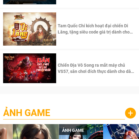
Tam Quốc Chí kích hoạt đại chiến Di
Lăng, tặng siêu code giá trị dành cho
100 độc giả đầu tiên.
Chiến Địa Vô Song ra mắt máy chủ
VS57, sân chơi đích thực dành cho dân
cày
ẢNH GAME
+
ẢNH GAME