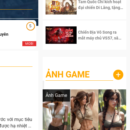
Tam Quốc Chí kích hoạt
đại chiến Di Lăng, tặng
siêu code giá trị dành
cho 100 độc giả đầu
tiên.
5
5
Chiến Địa Vô Song ra
Duyên
Ngạo Thiên Mobile
mắt máy chủ VS57, sân
chơi đích thực dành cho
MOBI
MOB
dân cày
ẢNH GAME
+
Lala Croft vừa nóng vừa xinh dưới nét vẽ
của AI
Ảnh Game
ước với mục tiêu
ược hạ nhiệt đi