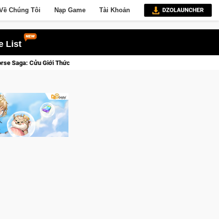
Về Chúng Tôi
Nạp Game
Tài Khoản
 List
ức Tỉnh, Săn DJI Osmo Pocket 3 Ngay Hôm Nay
Lineage W – Q