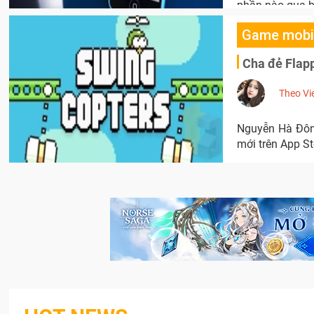
phần nào qua b
Game mobi
Cha đẻ Flapp
Theo Vi
Nguyễn Hà Đông,
mới trên App St