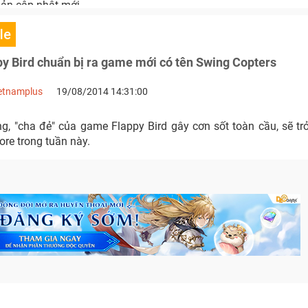
ản cập nhật mới.
le
y Bird chuẩn bị ra game mới có tên Swing Copters
etnamplus
19/08/2014 14:31:00
 "cha đẻ" của game Flappy Bird gây cơn sốt toàn cầu, sẽ trở 
ore trong tuần này.