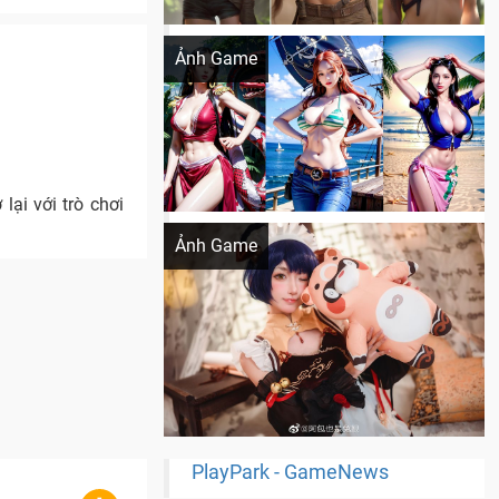
Khi AI Cosplay gái đẹp One Piece
Ảnh Game
lại với trò chơi
Cosplay Xiangling siêu cute
Ảnh Game
PlayPark - GameNews