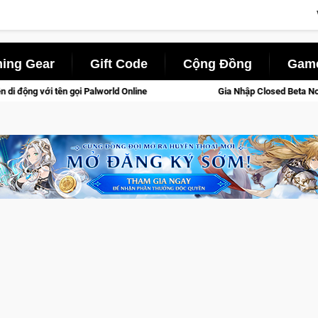
ing Gear
Gift Code
Cộng Đồng
Game
lworld Online
Gia Nhập Closed Beta Norse Saga: Cửu Giới Th