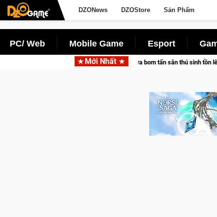
DZONews
DZOStore
Sản Phẩm
PC/ Web
Mobile Game
Esport
Gam
Mới Nhất
ợp tác cùng Pocketpair đưa bom tấn săn thú sinh tồn lên di động với tên gọi Pa