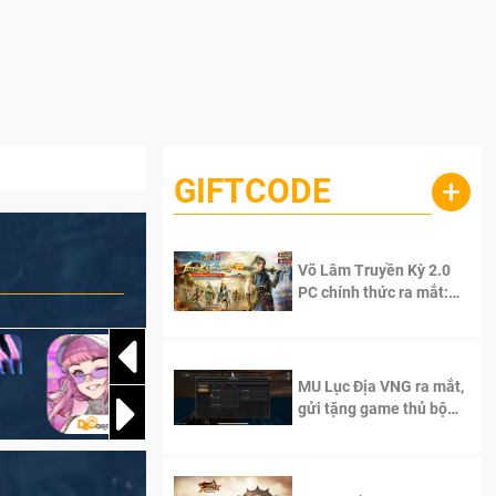
GIFTCODE
+
Võ Lâm Truyền Kỳ 2.0
PC chính thức ra mắt:
Sống lại thanh xuân, giữ
trọn tinh thần Võ Lâm
MU Lục Địa VNG ra mắt,
gửi tặng game thủ bộ
Code cực giá trị