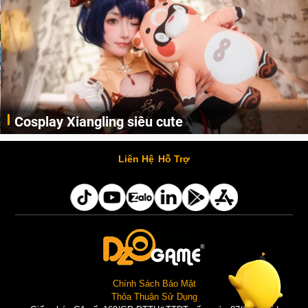
Cosplay Xiangling siêu cute
Cùng thưởng thức những hình ảnh cosplay Xiangling trong Genshin Impact siêu dễ thương của người dùng Weibo "阿包也是兔娘"
Liên Hệ
Hỗ Trợ
Chính Sách Bảo Mật
Thỏa Thuận Sử Dụng