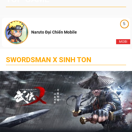
5
Naruto Đại Chiến Mobile
MOBI
SWORDSMAN X SINH TON