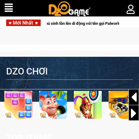
Mới Nhất
m tấn săn thú sinh tồn lên di động với tên gọi Palworld Online
DZO CHƠI
TOP GAME