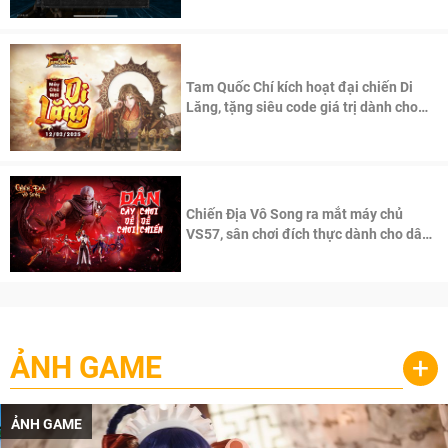
Tam Quốc Chí kích hoạt đại chiến Di
Lăng, tặng siêu code giá trị dành cho
100 độc giả đầu tiên.
Chiến Địa Vô Song ra mắt máy chủ
VS57, sân chơi đích thực dành cho dân
cày
ẢNH GAME
+
ẢNH GAME