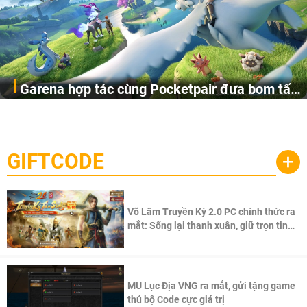
Garena hợp tác cùng Pocketpair đưa bom tấn
Garena Singapore hôm nay đã công bố Palworld Online,
săn thú sinh tồn lên di động với tên gọi
một cuộc phiêu lưu sinh tồn nhiều người chơi mới hiện
Palworld Online
đang được phát triển dựa trên IP Palworld nổi tiếng toàn
cầu, theo giấy phép chính thức từ công ty game Nhật Bản
GIFTCODE
+
Pocketpair, Inc.
Võ Lâm Truyền Kỳ 2.0 PC chính thức ra
mắt: Sống lại thanh xuân, giữ trọn tinh
thần Võ Lâm
MU Lục Địa VNG ra mắt, gửi tặng game
thủ bộ Code cực giá trị