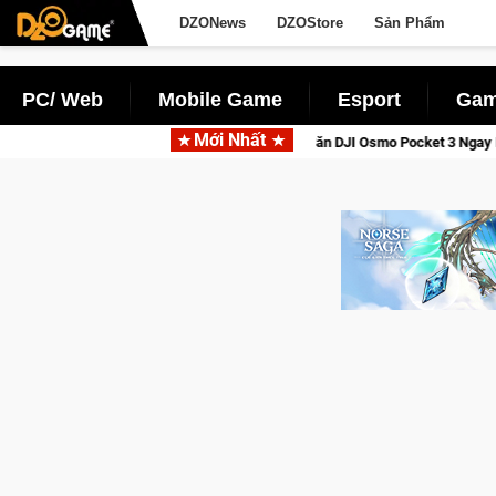
DZONews
DZOStore
Sản Phẩm
PC/ Web
Mobile Game
Esport
Gam
Mới Nhất
Saga: Cửu Giới Thức Tỉnh, Săn DJI Osmo Pocket 3 Ngay Hôm Nay