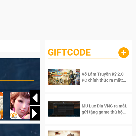
GIFTCODE
+
Võ Lâm Truyền Kỳ 2.0
PC chính thức ra mắt:
Sống lại thanh xuân, giữ
trọn tinh thần Võ Lâm
MU Lục Địa VNG ra mắt,
gửi tặng game thủ bộ
Code cực giá trị