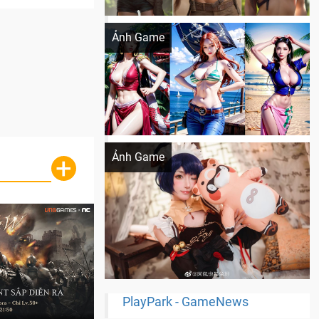
Khi AI Cosplay gái đẹp One Piece
Ảnh Game
Cosplay Xiangling siêu cute
Ảnh Game
+
PlayPark - GameNews