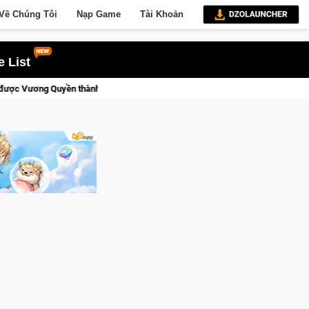
Về Chúng Tôi
Nạp Game
Tài Khoản
 List
nh Kent sắp tới!
Trial Xtreme Freedom – Game đua xe mô tô P