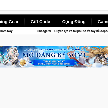
ing Gear
Gift Code
Cộng Đồng
Game
Lineage W – Quyền lực và tài phú sẽ về tay kẻ đoạt được Vương Quyền thà