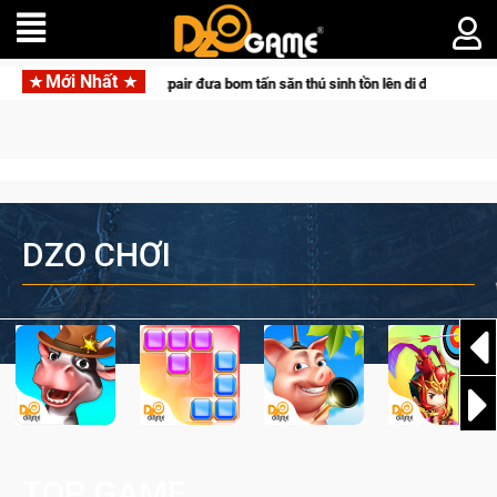
Mới Nhất
 cùng Pocketpair đưa bom tấn săn thú sinh tồn lên di động với tên gọi Palworl
DZO CHƠI
TOP GAME