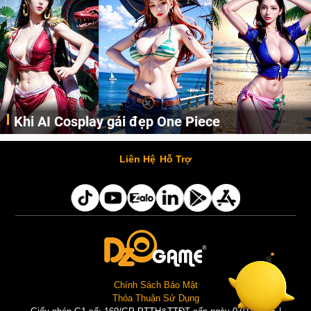
Khi AI Cosplay gái đẹp One Piece
Những cô nàng nóng bỏng Boa Hancock, Nico Robin, Nami, Yamato hay Perona được AI vẽ lại dưới hình thức Cosplay cực kỳ chuẩn chỉnh.
Liên Hệ
Hỗ Trợ
Chính Sách Bảo Mật
Thỏa Thuận Sử Dụng