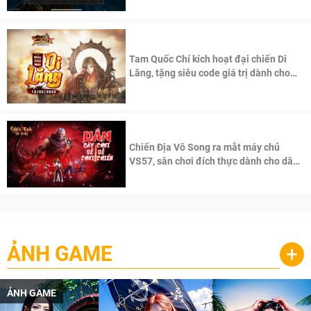
Tam Quốc Chí kích hoạt đại chiến Di
Lăng, tặng siêu code giá trị dành cho
100 độc giả đầu tiên.
Chiến Địa Vô Song ra mắt máy chủ
VS57, sân chơi đích thực dành cho dân
cày
ẢNH GAME
+
ẢNH GAME