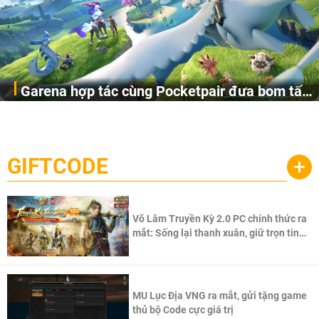
Garena hợp tác cùng Pocketpair đưa bom tấn
Garena Singapore hôm nay đã công bố Palworld Online,
săn thú sinh tồn lên di động với tên gọi
một cuộc phiêu lưu sinh tồn nhiều người chơi mới hiện
Palworld Online
đang được phát triển dựa trên IP Palworld nổi tiếng toàn
cầu, theo giấy phép chính thức từ công ty game Nhật Bản
GIFTCODE
+
Pocketpair, Inc.
Võ Lâm Truyền Kỳ 2.0 PC chính thức ra
mắt: Sống lại thanh xuân, giữ trọn tinh
thần Võ Lâm
MU Lục Địa VNG ra mắt, gửi tặng game
thủ bộ Code cực giá trị