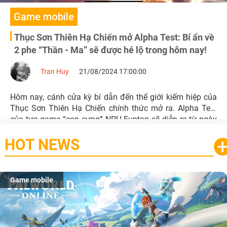
Game mobile
Thục Sơn Thiên Hạ Chiến mở Alpha Test: Bí ẩn về
2 phe “Thần - Ma” sẽ được hé lộ trong hôm nay!
Tran Huy
21/08/2024 17:00:00
Hôm nay, cánh cửa kỳ bí dẫn đến thế giới kiếm hiệp của
Thục Sơn Thiên Hạ Chiến chính thức mở ra. Alpha Test
của tựa game “con cưng” NPH Funtap sẽ diễn ra từ ngày
21/08 - 26/08, hứa hẹn bùng nổ với những trận chiến nảy
HOT NEWS
lửa giữa hai phe Thần - Ma đầy quyền năng.
Game mobile