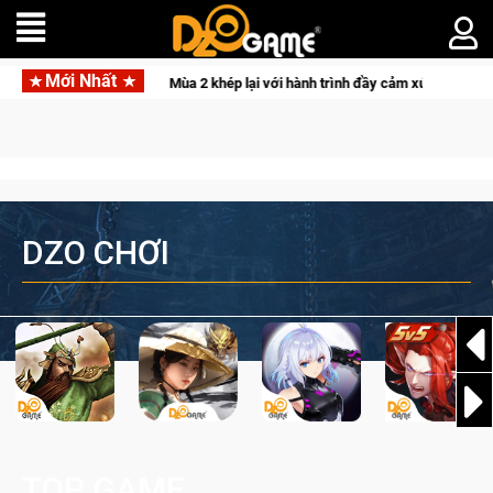
Mới Nhất
CFVL 2026 Mùa 2 khép lại với hành trình đầy cảm xúc, Team Falcons lên ngôi v
DZO CHƠI
TOP GAME