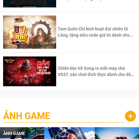
Tam Quốc Chí kích hoạt đại chiến Di
Lăng, tặng siêu code giá trị dành cho
100 độc giả đầu tiên.
Chiến Địa Vô Song ra mắt máy chủ
VS57, sân chơi đích thực dành cho dân
cày
ẢNH GAME
+
ẢNH GAME