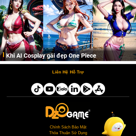
Khi AI Cosplay gái đẹp One Piece
Những cô nàng nóng bỏng Boa Hancock, Nico Robin, Nami, Yamato hay Perona được AI vẽ lại dưới hình thức Cosplay cực kỳ chuẩn chỉnh.
Liên Hệ
Hỗ Trợ
Chính Sách Bảo Mật
Thỏa Thuận Sử Dụng