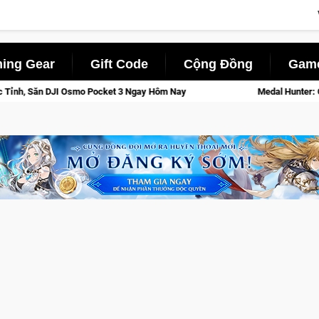
ing Gear
Gift Code
Cộng Đồng
Game
o Pocket 3 Ngay Hôm Nay
Medal Hunter: Game bắn súng PvP tọa