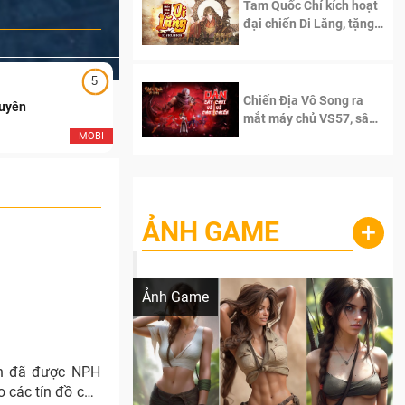
Tam Quốc Chí kích hoạt
đại chiến Di Lăng, tặng
siêu code giá trị dành
cho 100 độc giả đầu
tiên.
5
5
Chiến Địa Vô Song ra
Duyên
Ngạo Thiên Mobile
mắt máy chủ VS57, sân
chơi đích thực dành cho
MOBI
MOB
dân cày
ẢNH GAME
+
Lala Croft vừa nóng vừa xinh dưới nét vẽ
của AI
Ảnh Game
ến đã được NPH
 các tín đồ của