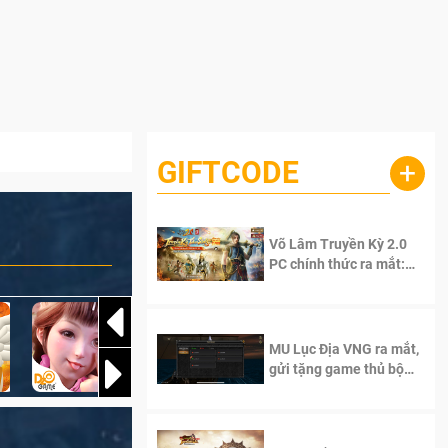
GIFTCODE
+
Võ Lâm Truyền Kỳ 2.0
PC chính thức ra mắt:
Sống lại thanh xuân, giữ
trọn tinh thần Võ Lâm
MU Lục Địa VNG ra mắt,
gửi tặng game thủ bộ
Code cực giá trị