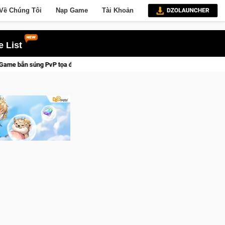
Về Chúng Tôi
Nạp Game
Tài Khoản
 List
 độ đỉnh cao đưa bạn vào các chiến dịch lịch sử khốc liệt
CF