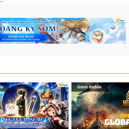
y.
le
Game mobile