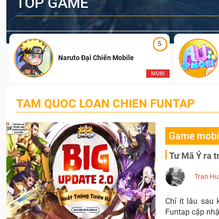
TOP GAME
5
Naruto Đại Chiến Mobile
I
MOBI
TAM QUOC LOAN CHIEN FUNTAP
Game mobi
Tư Mã Ý ra t
Tran Hu
Chỉ ít lâu sa
Funtap cập nhậ