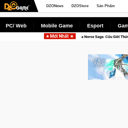
DZONews
DZOStore
Sản Phẩm
PC/ Web
Mobile Game
Esport
Gam
Mới Nhất
Gia Nhập Closed Beta Norse Saga: Cửu Giới Thức Tỉnh, Săn DJI Osm