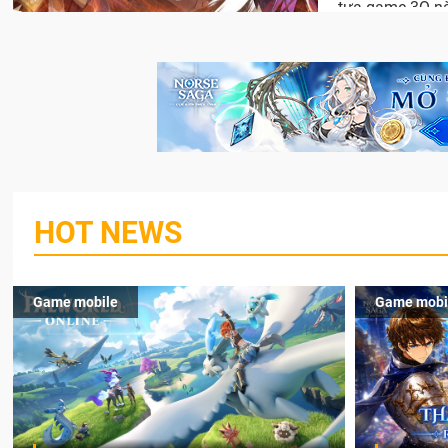
tựa game 3Q nà
HOT NEWS
Game mobile
Game mobi