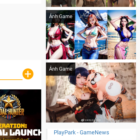
Khi AI Cosplay gái đẹp One Piece
Ảnh Game
Cosplay Xiangling siêu cute
Ảnh Game
+
PlayPark - GameNews