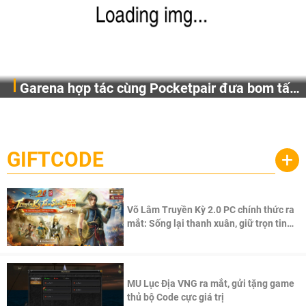
Garena hợp tác cùng Pocketpair đưa bom tấn
Garena Singapore hôm nay đã công bố Palworld Online,
săn thú sinh tồn lên di động với tên gọi
một cuộc phiêu lưu sinh tồn nhiều người chơi mới hiện
Palworld Online
đang được phát triển dựa trên IP Palworld nổi tiếng toàn
cầu, theo giấy phép chính thức từ công ty game Nhật Bản
GIFTCODE
+
Pocketpair, Inc.
Võ Lâm Truyền Kỳ 2.0 PC chính thức ra
mắt: Sống lại thanh xuân, giữ trọn tinh
thần Võ Lâm
MU Lục Địa VNG ra mắt, gửi tặng game
thủ bộ Code cực giá trị