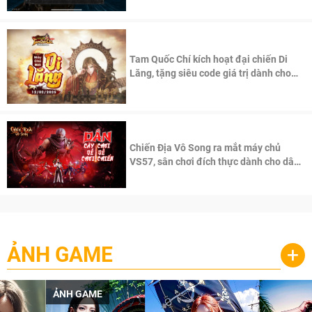
Tam Quốc Chí kích hoạt đại chiến Di
Lăng, tặng siêu code giá trị dành cho
100 độc giả đầu tiên.
Chiến Địa Vô Song ra mắt máy chủ
VS57, sân chơi đích thực dành cho dân
cày
ẢNH GAME
+
ẢNH GAME