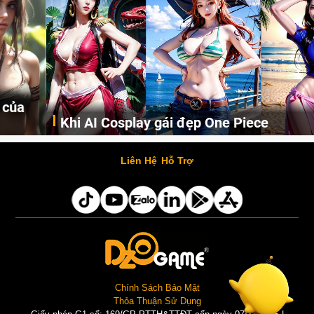
Khi AI Cosplay gái đẹp One Piece
Những cô nàng nóng bỏng Boa Hancock, Nico Robin, Nami, Yamato hay Perona được AI vẽ lại dưới hình thức Cosplay cực kỳ chuẩn chỉnh.
Liên Hệ
Hỗ Trợ
Chính Sách Bảo Mật
Thỏa Thuận Sử Dụng