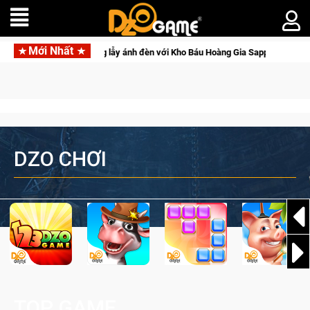
Mới Nhất
 Crossfire sẽ lộng lẫy ánh đèn với Kho Báu Hoàng Gia Sapphire Neon Punk
DZO CHƠI
TOP GAME