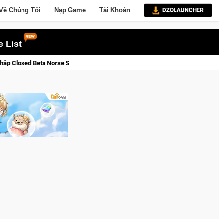
Về Chúng Tôi
Nạp Game
Tài Khoản
 List
Saga: Cửu Giới Thức Tỉnh, Săn DJI Osmo Pocket 3 Ngay Hôm Nay