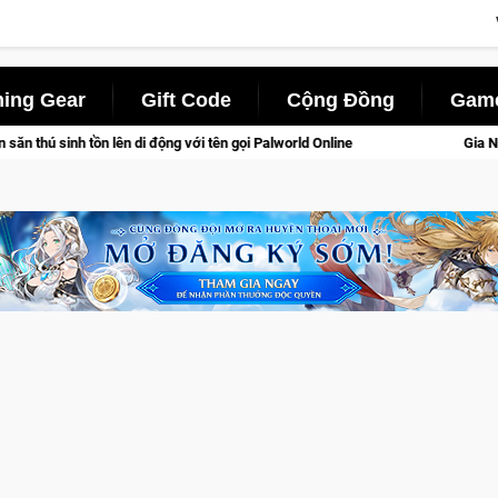
ing Gear
Gift Code
Cộng Đồng
Game
ộng với tên gọi Palworld Online
Gia Nhập Closed Beta Norse 