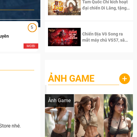
Tam Quốc Chí kích hoạt
đại chiến Di Lăng, tặng
siêu code giá trị dành
cho 100 độc giả đầu
tiên.
5
5
Chiến Địa Vô Song ra
Duyên
Ngạo Thiên Mobile
mắt máy chủ VS57, sân
chơi đích thực dành cho
MOBI
MOB
dân cày
ẢNH GAME
+
Lala Croft vừa nóng vừa xinh dưới nét vẽ
của AI
Ảnh Game
tore nhé.