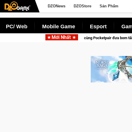
DZONews
DZOStore
Sản Phẩm
PC/ Web
Mobile Game
Esport
Gam
Mới Nhất
Garena hợp tác cùng Pocketpair đưa bom tấn săn thú sinh tồn lên di đ