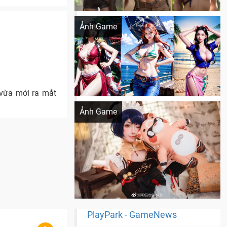
Khi AI Cosplay gái đẹp One Piece
Ảnh Game
 vừa mới ra mắt
Cosplay Xiangling siêu cute
Ảnh Game
PlayPark - GameNews