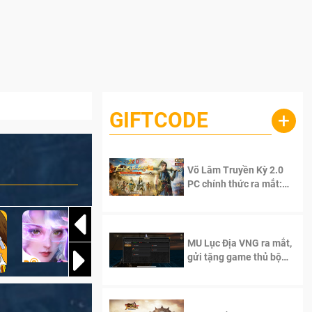
GIFTCODE
+
Võ Lâm Truyền Kỳ 2.0
PC chính thức ra mắt:
Sống lại thanh xuân, giữ
trọn tinh thần Võ Lâm
MU Lục Địa VNG ra mắt,
gửi tặng game thủ bộ
Code cực giá trị