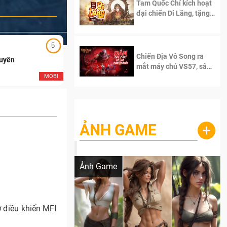
Tam Quốc Chí kích hoạt
đại chiến Di Lăng, tặng
siêu code giá trị dành
cho 100 độc giả đầu
tiên.
5
5
Chiến Địa Vô Song ra
Duyên
Ngạo Thiên Mobile
mắt máy chủ VS57, sân
chơi đích thực dành cho
MOBI
MOB
dân cày
ẢNH GAME
+
Lala Croft vừa nóng vừa xinh dưới nét vẽ
của AI
Ảnh Game
ợ điều khiển MFI