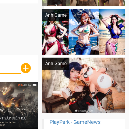
Khi AI Cosplay gái đẹp One Piece
Ảnh Game
Cosplay Xiangling siêu cute
Ảnh Game
+
PlayPark - GameNews