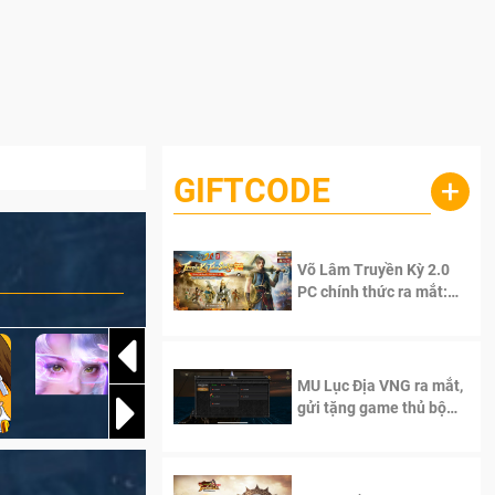
GIFTCODE
+
Võ Lâm Truyền Kỳ 2.0
PC chính thức ra mắt:
Sống lại thanh xuân, giữ
trọn tinh thần Võ Lâm
MU Lục Địa VNG ra mắt,
gửi tặng game thủ bộ
Code cực giá trị