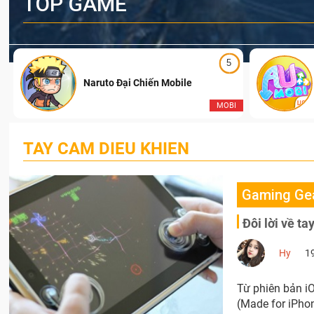
TOP GAME
5
Naruto Đại Chiến Mobile
I
MOBI
TAY CAM DIEU KHIEN
Gaming Ge
Đôi lời về t
Hy
1
Từ phiên bản iO
(Made for iPhon