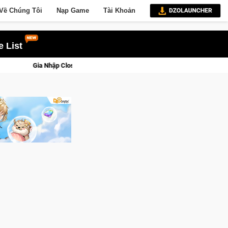
Về Chúng Tôi
Nạp Game
Tài Khoản
 List
Closed Beta Norse Saga: Cửu Giới Thức Tỉnh, Săn DJI Osmo Pocket 3 Ngay H