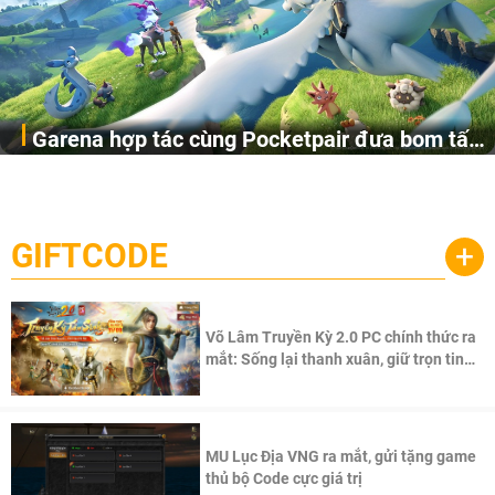
Garena hợp tác cùng Pocketpair đưa bom tấn
Garena Singapore hôm nay đã công bố Palworld Online,
săn thú sinh tồn lên di động với tên gọi
một cuộc phiêu lưu sinh tồn nhiều người chơi mới hiện
Palworld Online
đang được phát triển dựa trên IP Palworld nổi tiếng toàn
cầu, theo giấy phép chính thức từ công ty game Nhật Bản
GIFTCODE
+
Pocketpair, Inc.
Võ Lâm Truyền Kỳ 2.0 PC chính thức ra
mắt: Sống lại thanh xuân, giữ trọn tinh
thần Võ Lâm
MU Lục Địa VNG ra mắt, gửi tặng game
thủ bộ Code cực giá trị