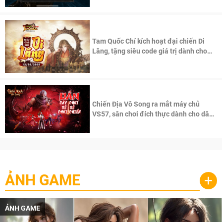
Tam Quốc Chí kích hoạt đại chiến Di
Lăng, tặng siêu code giá trị dành cho
100 độc giả đầu tiên.
Chiến Địa Vô Song ra mắt máy chủ
VS57, sân chơi đích thực dành cho dân
cày
ẢNH GAME
+
ẢNH GAME