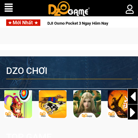
Mới Nhất
i Thức Tỉnh, Săn DJI Osmo Pocket 3 Ngay Hôm Nay
Lineage W
DZO CHƠI
TOP GAME