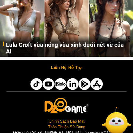
Lala Croft vừa nóng vừa xinh dưới nét vẽ của
AI
Cùng đến với những hình ảnh Lala Croft của Tomb Raider dưới nét vẽ của AI. Một cô nàng xinh đẹp, nóng bỏng nhưng cũng rắn rỏi và mạnh mẽ.
Liên Hệ
Hỗ Trợ
Chính Sách Bảo Mật
Thỏa Thuận Sử Dụng
Giấy phép G1 số: 169/GP-PTTH&TTĐT cấp ngày 07/11/2025 |