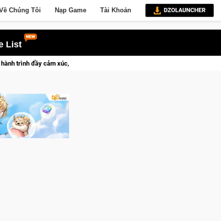
Về Chúng Tôi
Nạp Game
Tài Khoản
 List
am Falcons lên ngôi vô địch
Trở thành "Đại ca Mèo" khuấy đả