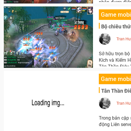
nhận được điểm
nhất trong tất 
Game mobi
Bộ chiêu thứ
Tran Hu
Sở hữu trọn bộ
Kích và Kiếm H
Tân Thần Điêu
Game mobi
Tân Thần Điê
Tran Hu
Trong bản cập 
động Liên serv