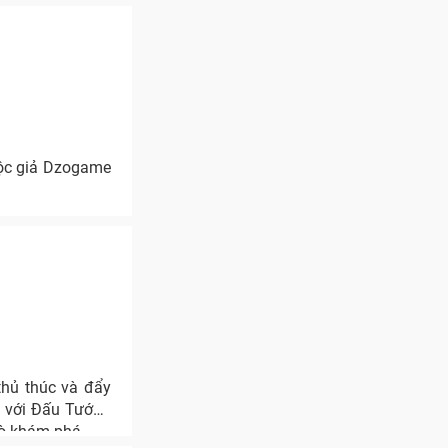
độc giả Dzogame
hủ thúc và đẩy
p với Đấu Tướng
mò khám phá.