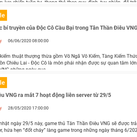
 lực chiến tuần tự, thong thả theo quy định, tuy nhiên, để tr
cả kẻ mạnh thì cần có những bí kíp săn điểm lực chiến nhanh & 
le
c bí truyền của Độc Cô Cầu Bại trong Tân Thần Điêu VN
y
06/06/2020 08:00:00
 kiếm thuật thượng thừa gồm Vô Ngã Vô Kiếm, Tàng Kiếm Thứ
ồn Chiêu Lai - Độc Cô là môn phái nhận được sự quan tâm lớ
 VNG những ngày qua.
le
u VNG ra mắt 7 hoạt động liên server từ 29/5
y
28/05/2020 17:00:00
nhật ngày 29/5 này, game thủ Tân Thần Điêu VNG sẽ được trả
er, hứa hẹn “đốt cháy” làng game trong những ngày tháng 6/202