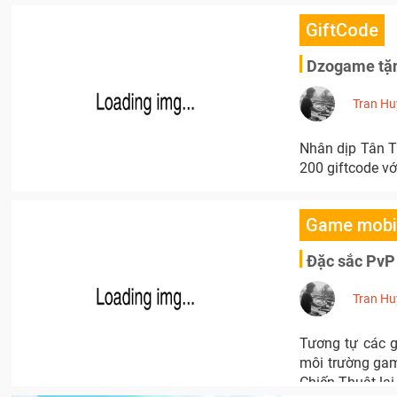
GiftCode
Dzogame tặn
Tran Hu
Nhân dịp Tân T
200 giftcode vớ
Game mobi
Đặc sắc PvP
Tran Hu
Tương tự các 
môi trường gam
Chiến Thuật lạ