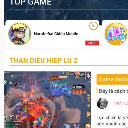
TOP GAME
5
Naruto Đại Chiến Mobile
I
MOBI
THAN DIEU HIEP LU 2
Game mobi
Đây là cách 
Tran Hu
Lực chiến là y
sức mạnh của n