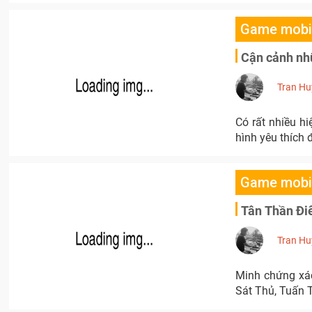
Game mobi
Cận cảnh nh
Tran Hu
Có rất nhiều h
hình yêu thích 
Game mobi
Tân Thần Điê
Tran Hu
Minh chứng xác
Sát Thủ, Tuấn T