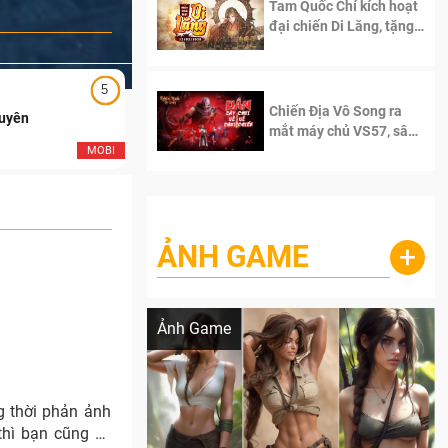
Tam Quốc Chí kích hoạt
đại chiến Di Lăng, tặng
siêu code giá trị dành
cho 100 độc giả đầu
tiên.
5
5
Chiến Địa Vô Song ra
Duyên
Ngạo Thiên Mobile
mắt máy chủ VS57, sân
chơi đích thực dành cho
MOBI
MOB
dân cày
ẢNH GAME
+
Lala Croft vừa nóng vừa xinh dưới nét vẽ
của AI
Ảnh Game
g thời phản ảnh
thì bạn cũng sẽ