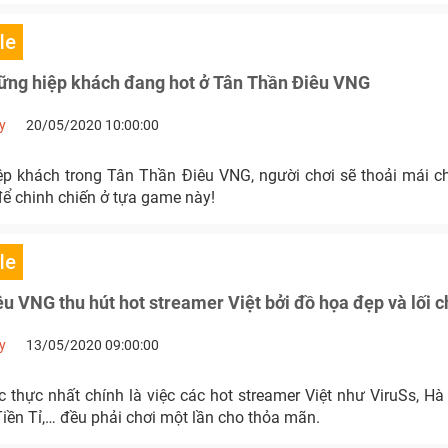
le
ững hiệp khách đang hot ở Tân Thần Điêu VNG
y
20/05/2020 10:00:00
iệp khách trong Tân Thần Điêu VNG, người chơi sẽ thoải mái ch
để chinh chiến ở tựa game này!
le
u VNG thu hút hot streamer Việt bởi đồ họa đẹp và lối c
y
13/05/2020 09:00:00
 thực nhất chính là việc các hot streamer Việt như ViruSs, Hà
iền Tỉ,… đều phải chơi một lần cho thỏa mãn.