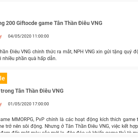
g 200 Giftocde game Tân Thần Điêu VNG
y
04/05/2020 11:00:00
hần Điêu VNG chính thức ra mắt, NPH VNG xin gửi tặng quý 
i nhiều phần quà hấp dẫn.
le
 trong Tân Thần Điêu VNG
y
01/05/2020 17:00:00
game MMORPG, PvP chính là các hoạt động kích thích game t
e trở nên sôi động. Nhưng ở Tân Thần Điêu VNG, việc kết hợ
i đem đến một màu sắc mới lạ, độc đáo và khiến game thủ tò 