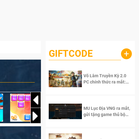
GIFTCODE
+
Võ Lâm Truyền Kỳ 2.0
PC chính thức ra mắt:
Sống lại thanh xuân, giữ
trọn tinh thần Võ Lâm
MU Lục Địa VNG ra mắt,
gửi tặng game thủ bộ
Code cực giá trị