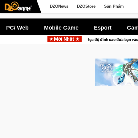
DZONews
DZOStore
Sản Phẩm
PC/ Web
Mobile Game
Esport
Gam
Mới Nhất
: Game bắn súng PvP tọa độ đỉnh cao đưa bạn vào các chiến dịch lịch sử khốc 