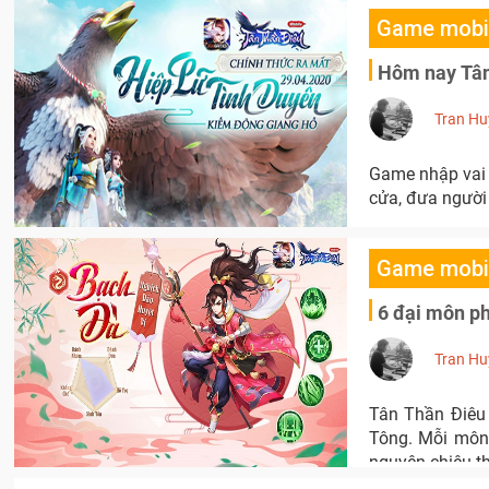
Game mobi
Hôm nay Tân
Tran Hu
Game nhập vai
cửa, đưa người
Game mobi
6 đại môn ph
Tran Hu
Tân Thần Điêu
Tông. Mỗi môn 
nguyên chiêu t