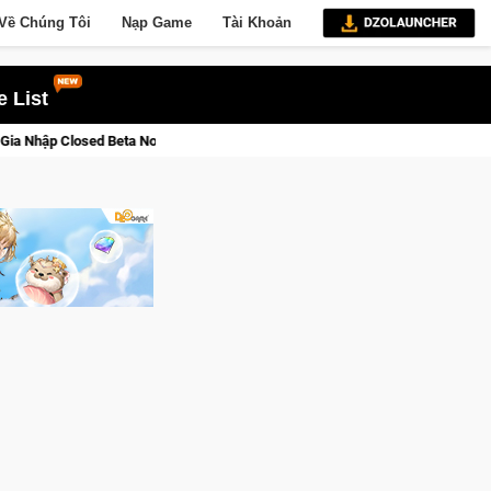
Về Chúng Tôi
Nạp Game
Tài Khoản
 List
rse Saga: Cửu Giới Thức Tỉnh, Săn DJI Osmo Pocket 3 Ngay Hôm Nay