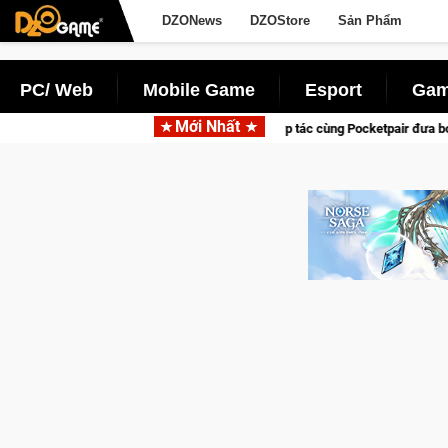
DZONews
DZOStore
Sản Phẩm
PC/ Web
Mobile Game
Esport
Gam
Mới Nhất
Garena hợp tác cùng Pocketpair đưa bom tấn săn thú sinh tồn lên 