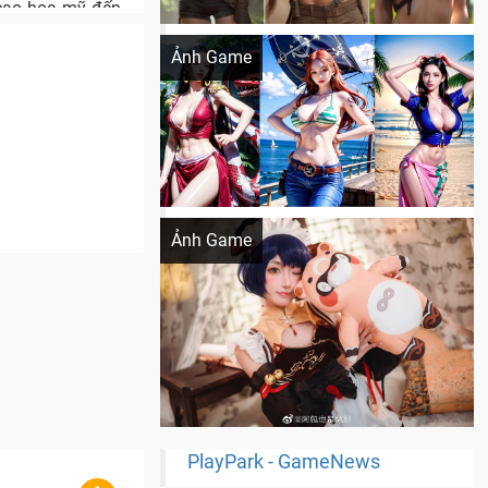
 cao hoa mỹ đến
Khi AI Cosplay gái đẹp One Piece
Ảnh Game
Cosplay Xiangling siêu cute
Ảnh Game
PlayPark - GameNews