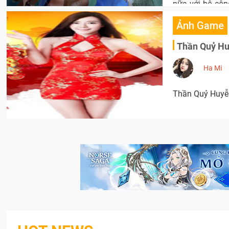
nữa với bộ côn
kinh ngạc.
Ảnh Game
Thần Quỷ Hu
Ha Mi
Thần Quỷ Huyễ