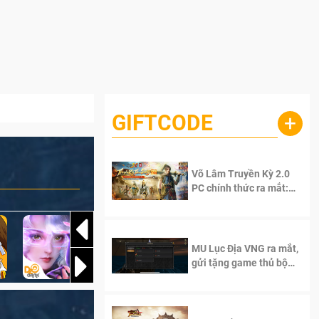
GIFTCODE
+
Võ Lâm Truyền Kỳ 2.0
PC chính thức ra mắt:
Sống lại thanh xuân, giữ
trọn tinh thần Võ Lâm
MU Lục Địa VNG ra mắt,
gửi tặng game thủ bộ
Code cực giá trị