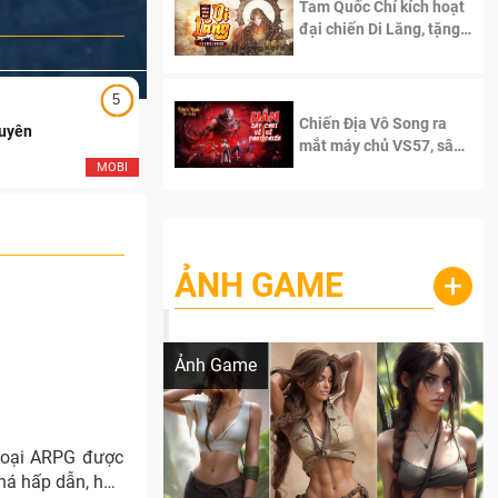
Tam Quốc Chí kích hoạt
đại chiến Di Lăng, tặng
siêu code giá trị dành
cho 100 độc giả đầu
tiên.
5
5
Chiến Địa Vô Song ra
Duyên
Ngạo Thiên Mobile
mắt máy chủ VS57, sân
chơi đích thực dành cho
MOBI
MOB
dân cày
ẢNH GAME
+
Lala Croft vừa nóng vừa xinh dưới nét vẽ
của AI
Ảnh Game
loại ARPG được
khá hấp dẫn, hơn