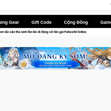
ing Gear
Gift Code
Cộng Đồng
Game
di động với tên gọi Palworld Online
Gia Nhập Closed Beta No