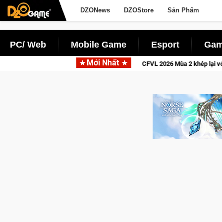
DZONews
DZOStore
Sản Phẩm
PC/ Web
Mobile Game
Esport
Gam
Mới Nhất
ới!
CFVL 2026 Mùa 2 khép lại với hành trình đầy cảm xúc, Te