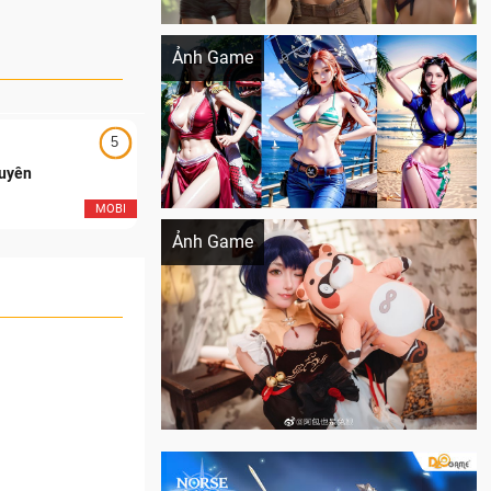
Khi AI Cosplay gái đẹp One Piece
Ảnh Game
5
5
Duyên
Ngạo Thiên Mobile
Cosplay Xiangling siêu cute
MOBI
MOB
Ảnh Game