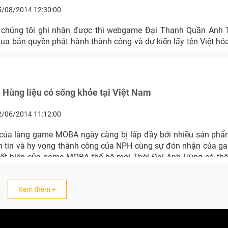
5/08/2014 12:30:00
n chúng tôi ghi nhận được thì webgame Đại Thanh Quần Anh 
 bản quyền phát hành thành công và dự kiến lấy tên Việt hóa
 Hùng liệu có sống khỏe tại Việt Nam
2/06/2014 11:12:00
 của làng game MOBA ngày càng bị lấp đầy bởi nhiều sản ph
 tin và hy vọng thành công của NPH cùng sự đón nhận của ga
uất hiện của game MOBA thế hệ mới Thời Đại Anh Hùng có thậ
chen chân vào thế cân bằng đã được xác lập từ lâu giữa Do
Xem thêm +