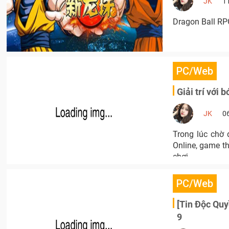
JK
1
Dragon Ball R
PC/Web
Giải trí với 
JK
0
Trong lúc chờ
Online, game th
chơi.
PC/Web
[Tin Độc Qu
9