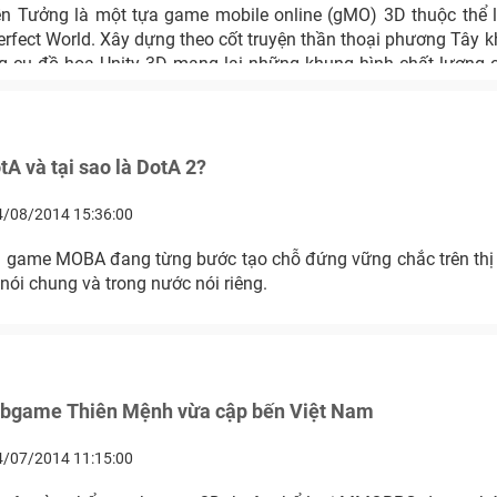
n Tưởng là một tựa game mobile online (gMO) 3D thuộc thể 
Perfect World. Xây dựng theo cốt truyện thần thoại phương Tây 
g cụ đồ họa Unity 3D mang lại những khung hình chất lượng
tA và tại sao là DotA 2?
4/08/2014 15:36:00
g game MOBA đang từng bước tạo chỗ đứng vững chắc trên thị 
 nói chung và trong nước nói riêng.
bgame Thiên Mệnh vừa cập bến Việt Nam
4/07/2014 11:15:00