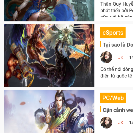
Thần Quỷ Huyễ
phát triển bởi 
nữa với bộ côn
kinh ngạc.
eSports
Tại sao là Do
JK
1
Có thể nói dòn
điện tử quốc tế
PC/Web
Cận cảnh we
JK
1