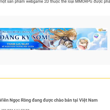
một sản phẩm webgame 2D thuộc thể loại MMORPG được phát 
iên Ngọc Rồng đang được chào bán tại Việt Nam