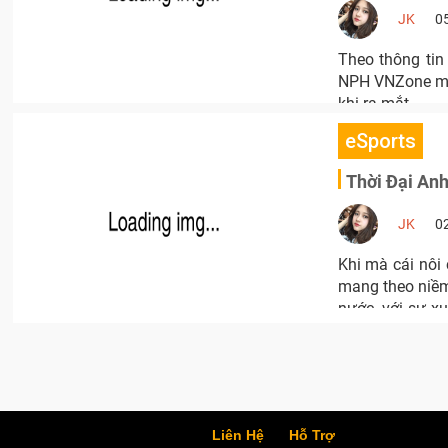
JK
0
Theo thông ti
NPH VNZone mua
khi ra mắt.
eSports
Thời Đại Anh
JK
0
Khi mà cái nôi
mang theo niềm
nước, với sự x
khác biệt khi 
Huyền Thoại.
Liên Hệ
Hỗ Trợ