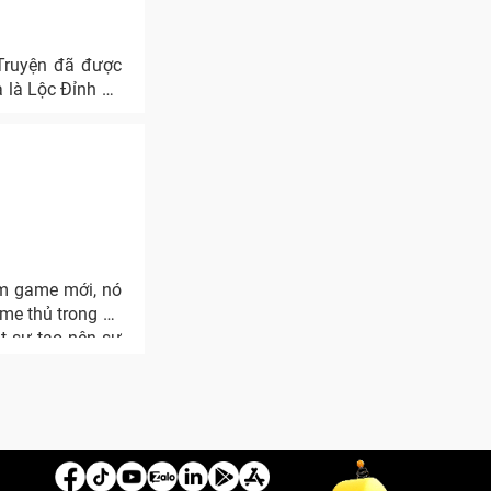
Truyện đã được
 là Lộc Đỉnh Ký
ẩm game mới, nó
me thủ trong cả
t sự tạo nên sự
ta và Liên Minh