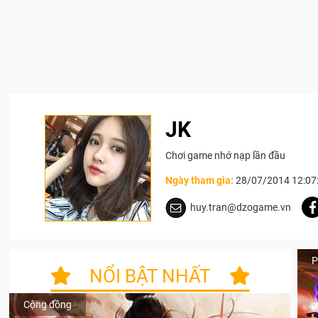
JK
Chơi game nhớ nạp lần đầu
Ngày tham gia:
28/07/2014 12:07
huy.tran@dzogame.vn
P
NỔI BẬT NHẤT
Cộng đồng