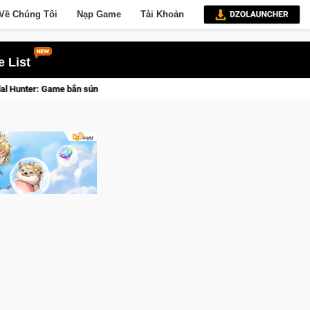
Về Chúng Tôi
Nạp Game
Tài Khoản
 List
tọa độ đỉnh cao đưa bạn vào các chiến dịch lịch sử khốc liệt