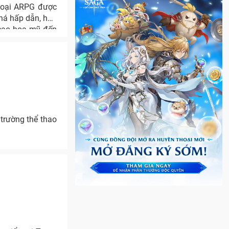
loại ARPG được
khá hấp dẫn, hơn
 cao hoa mỹ đến
trường thể thao