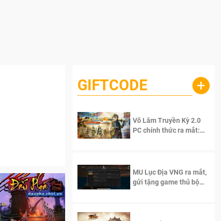
GIFTCODE
+
Võ Lâm Truyền Kỳ 2.0
PC chính thức ra mắt:
Sống lại thanh xuân, giữ
trọn tinh thần Võ Lâm
MU Lục Địa VNG ra mắt,
gửi tặng game thủ bộ
Code cực giá trị