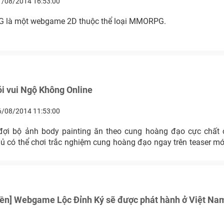
1/08/2014 16:53:00
PG là một webgame 2D thuộc thể loại MMORPG.
bói vui Ngộ Không Online
6/08/2014 11:53:00
 đợi bộ ảnh body painting ăn theo cung hoàng đạo cực chất
ủ có thể chơi trắc nghiệm cung hoàng đạo ngay trên teaser mớ
yền] Webgame Lộc Đỉnh Ký sẽ được phát hành ở Việt Nam