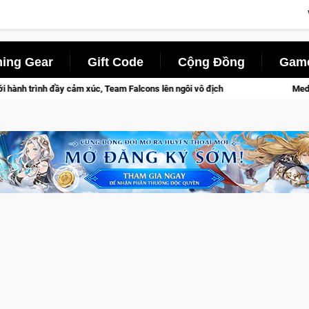
ing Gear
Gift Code
Cộng Đồng
Game
am Falcons lên ngôi vô địch
Medal Hunter: Game bắn súng PvP 