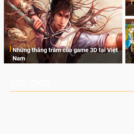
G
Những thăng trầm của game 3D tại Việt
Nam
Trong năm 2014, có thể thấy được sự lên ngôi rõ rệt của
dòng game nhập vai ở thị trường game quốc tế nói chung
và Việt Nam nói riêng.
DZO CHƠI