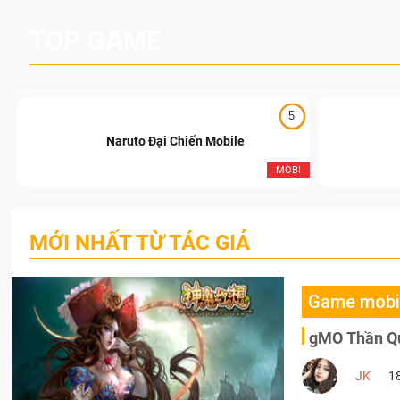
TOP GAME
5
Naruto Đại Chiến Mobile
I
MOBI
MỚI NHẤT TỪ TÁC GIẢ
Game mobi
gMO Thần Qu
JK
1