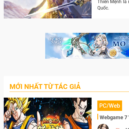
Thiên Mệnh là 
Quốc.
MỚI NHẤT TỪ TÁC GIẢ
PC/Web
Webgame 7 V