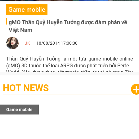
Game mobile
gMO Thần Quỷ Huyễn Tưởng được đàm phán về
Việt Nam
JK
18/08/2014 17:00:00
Thần Quỷ Huyễn Tưởng là một tựa game mobile online
(gMO) 3D thuộc thể loại ARPG được phát triển bởi Perfect
World. Xây dựng theo cốt truyện thần thoại phương Tây
khá hấp dẫn, hơn nữa với bộ công cụ đồ họa Unity 3D
HOT NEWS
mang lại những khung hình chất lượng cao hoa mỹ đến
kinh ngạc.
Game mobile