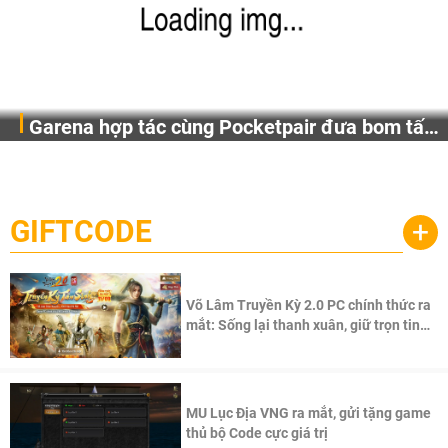
Garena hợp tác cùng Pocketpair đưa bom tấn
Garena Singapore hôm nay đã công bố Palworld Online,
săn thú sinh tồn lên di động với tên gọi
một cuộc phiêu lưu sinh tồn nhiều người chơi mới hiện
Palworld Online
đang được phát triển dựa trên IP Palworld nổi tiếng toàn
cầu, theo giấy phép chính thức từ công ty game Nhật Bản
GIFTCODE
+
Pocketpair, Inc.
Võ Lâm Truyền Kỳ 2.0 PC chính thức ra
mắt: Sống lại thanh xuân, giữ trọn tinh
thần Võ Lâm
MU Lục Địa VNG ra mắt, gửi tặng game
thủ bộ Code cực giá trị