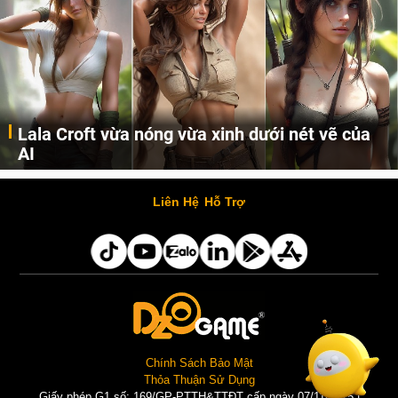
Lala Croft vừa nóng vừa xinh dưới nét vẽ của
AI
Cùng đến với những hình ảnh Lala Croft của Tomb Raider dưới nét vẽ của AI. Một cô nàng xinh đẹp, nóng bỏng nhưng cũng rắn rỏi và mạnh mẽ.
Liên Hệ
Hỗ Trợ
Chính Sách Bảo Mật
Thỏa Thuận Sử Dụng
Giấy phép G1 số: 169/GP-PTTH&TTĐT cấp ngày 07/11/2025 |