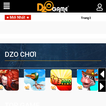
Mới Nhất
Trang bị của game thủ Cro
DZO CHƠI
TOP GAME