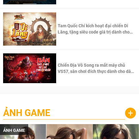
Tam Quốc Chí kích hoạt đại chiến Di
Lăng, tặng siêu code giá trị dành cho
100 độc giả đầu tiên.
Chiến Địa Vô Song ra mắt máy chủ
VS57, sân chơi đích thực dành cho dân
cày
ẢNH GAME
+
ẢNH GAME