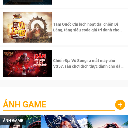
Tam Quốc Chí kích hoạt đại chiến Di
Lăng, tặng siêu code giá trị dành cho
100 độc giả đầu tiên.
Chiến Địa Vô Song ra mắt máy chủ
VS57, sân chơi đích thực dành cho dân
cày
ẢNH GAME
+
ẢNH GAME