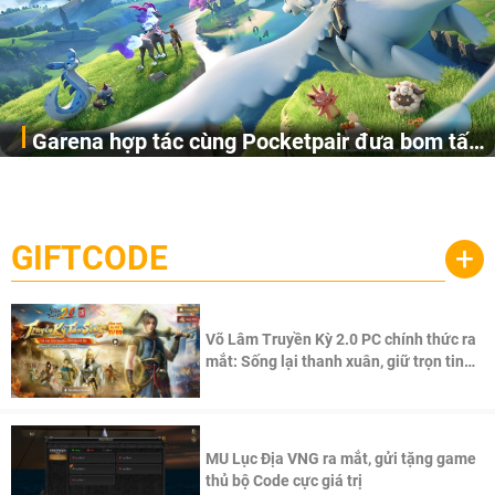
Garena hợp tác cùng Pocketpair đưa bom tấn
Garena Singapore hôm nay đã công bố Palworld Online,
săn thú sinh tồn lên di động với tên gọi
một cuộc phiêu lưu sinh tồn nhiều người chơi mới hiện
Palworld Online
đang được phát triển dựa trên IP Palworld nổi tiếng toàn
cầu, theo giấy phép chính thức từ công ty game Nhật Bản
GIFTCODE
+
Pocketpair, Inc.
Võ Lâm Truyền Kỳ 2.0 PC chính thức ra
mắt: Sống lại thanh xuân, giữ trọn tinh
thần Võ Lâm
MU Lục Địa VNG ra mắt, gửi tặng game
thủ bộ Code cực giá trị