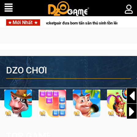
Mới Nhất
p tác cùng Pocketpair đưa bom tấn săn thú sinh tồn lên di động với tên gọi Pal
DZO CHƠI
TOP GAME