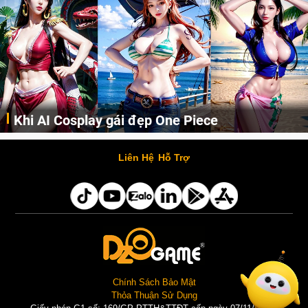
Khi AI Cosplay gái đẹp One Piece
Những cô nàng nóng bỏng Boa Hancock, Nico Robin, Nami, Yamato hay Perona được AI vẽ lại dưới hình thức Cosplay cực kỳ chuẩn chỉnh.
Liên Hệ
Hỗ Trợ
Chính Sách Bảo Mật
Thỏa Thuận Sử Dụng