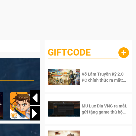
GIFTCODE
+
Võ Lâm Truyền Kỳ 2.0
PC chính thức ra mắt:
Sống lại thanh xuân, giữ
trọn tinh thần Võ Lâm
MU Lục Địa VNG ra mắt,
gửi tặng game thủ bộ
Code cực giá trị