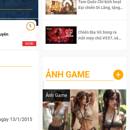
Tam Quốc Chí kích hoạt
đại chiến Di Lăng, tặng
siêu code giá trị dành
cho 100 độc giả đầu
tiên.
5
5
Chiến Địa Vô Song ra
Duyên
Ngạo Thiên Mobile
mắt máy chủ VS57, sân
chơi đích thực dành cho
MOBI
MOB
dân cày
ẢNH GAME
+
Lala Croft vừa nóng vừa xinh dưới nét vẽ
của AI
Ảnh Game
 ngày 13/1/2015