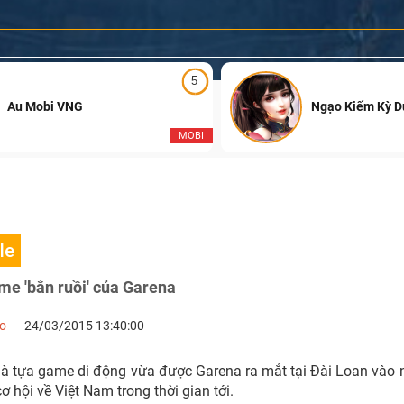
5
Au Mobi VNG
Ngạo Kiếm Kỳ 
MOBI
le
e 'bắn ruồi' của Garena
no
24/03/2015 13:40:00
 là tựa game di động vừa được Garena ra mắt tại Đài Loan vào
ơ hội về Việt Nam trong thời gian tới.