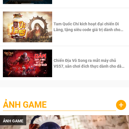
Tam Quốc Chí kích hoạt đại chiến Di
Lăng, tặng siêu code giá trị dành cho
100 độc giả đầu tiên.
Chiến Địa Vô Song ra mắt máy chủ
VS57, sân chơi đích thực dành cho dân
cày
ẢNH GAME
+
ẢNH GAME