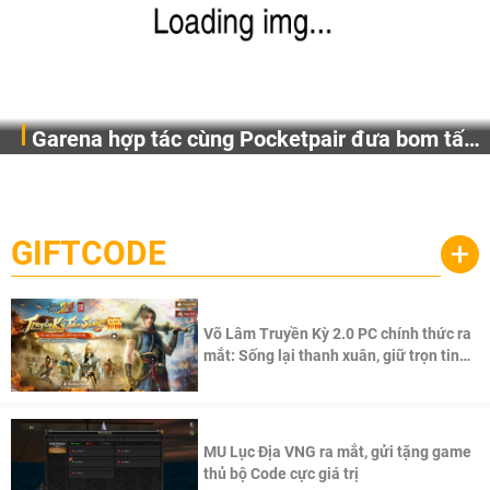
Garena hợp tác cùng Pocketpair đưa bom tấn
Garena Singapore hôm nay đã công bố Palworld Online,
săn thú sinh tồn lên di động với tên gọi
một cuộc phiêu lưu sinh tồn nhiều người chơi mới hiện
Palworld Online
đang được phát triển dựa trên IP Palworld nổi tiếng toàn
cầu, theo giấy phép chính thức từ công ty game Nhật Bản
GIFTCODE
+
Pocketpair, Inc.
Võ Lâm Truyền Kỳ 2.0 PC chính thức ra
mắt: Sống lại thanh xuân, giữ trọn tinh
thần Võ Lâm
MU Lục Địa VNG ra mắt, gửi tặng game
thủ bộ Code cực giá trị