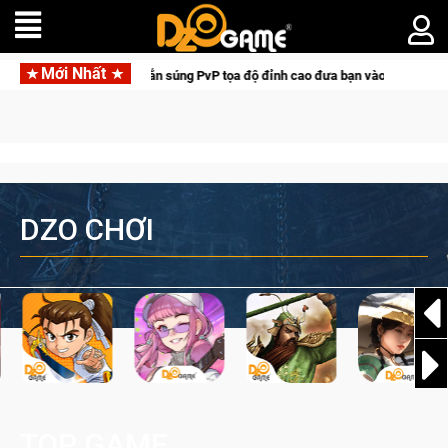
Mới Nhất
l Hunter: Game bắn súng PvP tọa độ đỉnh cao đưa bạn vào các chiến dịch lịch 
DZO CHƠI
TOP GAME