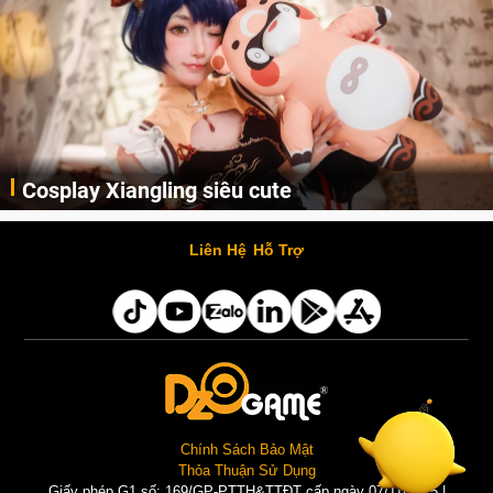
Cosplay Xiangling siêu cute
Cùng thưởng thức những hình ảnh cosplay Xiangling trong Genshin Impact siêu dễ thương của người dùng Weibo "阿包也是兔娘"
Liên Hệ
Hỗ Trợ
Chính Sách Bảo Mật
Thỏa Thuận Sử Dụng
Giấy phép G1 số: 169/GP-PTTH&TTĐT cấp ngày 07/11/2025 |