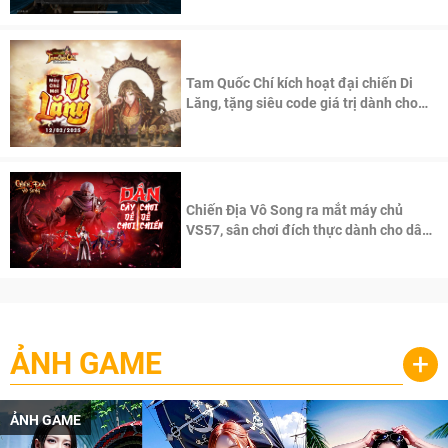
Tam Quốc Chí kích hoạt đại chiến Di
Lăng, tặng siêu code giá trị dành cho
100 độc giả đầu tiên.
Chiến Địa Vô Song ra mắt máy chủ
VS57, sân chơi đích thực dành cho dân
cày
ẢNH GAME
+
ẢNH GAME