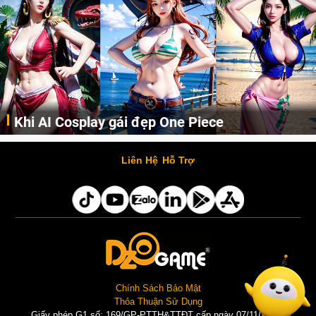
Cosplay Xiangling siêu cute
Cùng thưởng thức những hình ảnh cosplay Xiangling trong Genshin Impact siêu dễ thương của người dùng Weibo "阿包也是兔娘"
Liên Hệ
Hỗ Trợ
Chính Sách Bảo Mật
Thỏa Thuận Sử Dụng
Giấy phép G1 số: 169/GP-PTTH&TTĐT cấp ngày 07/11/2025 |