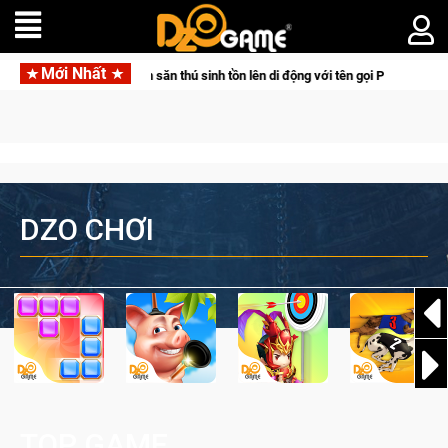
Mới Nhất
air đưa bom tấn săn thú sinh tồn lên di động với tên gọi Palworld Online
DZO CHƠI
TOP GAME