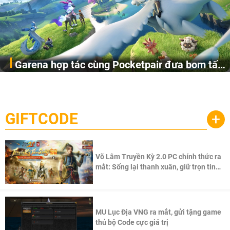
Garena hợp tác cùng Pocketpair đưa bom tấn
Garena Singapore hôm nay đã công bố Palworld Online,
săn thú sinh tồn lên di động với tên gọi
một cuộc phiêu lưu sinh tồn nhiều người chơi mới hiện
Palworld Online
đang được phát triển dựa trên IP Palworld nổi tiếng toàn
cầu, theo giấy phép chính thức từ công ty game Nhật Bản
GIFTCODE
+
Pocketpair, Inc.
Võ Lâm Truyền Kỳ 2.0 PC chính thức ra
mắt: Sống lại thanh xuân, giữ trọn tinh
thần Võ Lâm
MU Lục Địa VNG ra mắt, gửi tặng game
thủ bộ Code cực giá trị