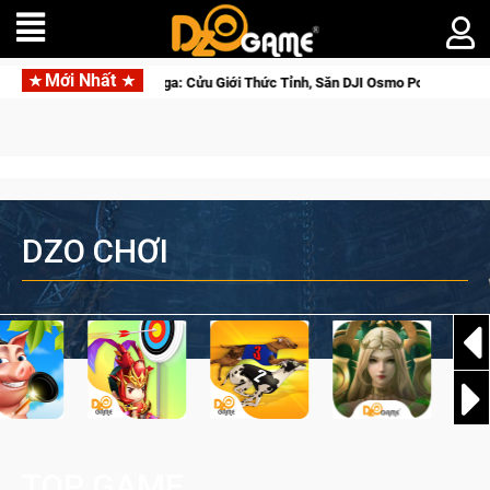
Mới Nhất
 Beta Norse Saga: Cửu Giới Thức Tỉnh, Săn DJI Osmo Pocket 3 Ngay Hôm Nay
DZO CHƠI
TOP GAME