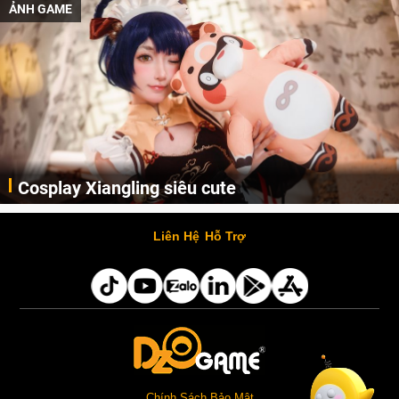
ẢNH GAME
Cosplay Xiangling siêu cute
Cùng thưởng thức những hình ảnh cosplay Xiangling trong Genshin Impact siêu dễ thương của người dùng Weibo "阿包也是兔娘"
Liên Hệ
Hỗ Trợ
Chính Sách Bảo Mật