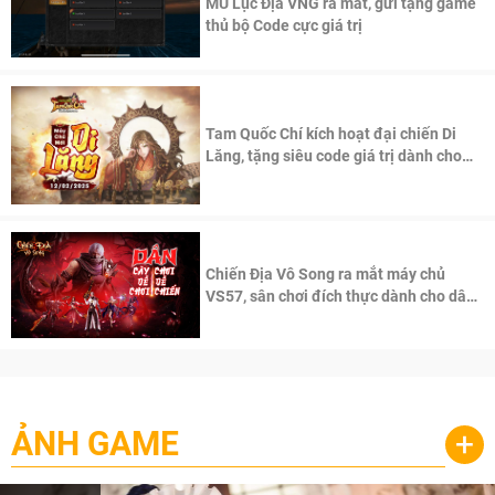
MU Lục Địa VNG ra mắt, gửi tặng game
thủ bộ Code cực giá trị
Tam Quốc Chí kích hoạt đại chiến Di
Lăng, tặng siêu code giá trị dành cho
100 độc giả đầu tiên.
Chiến Địa Vô Song ra mắt máy chủ
VS57, sân chơi đích thực dành cho dân
cày
ẢNH GAME
+