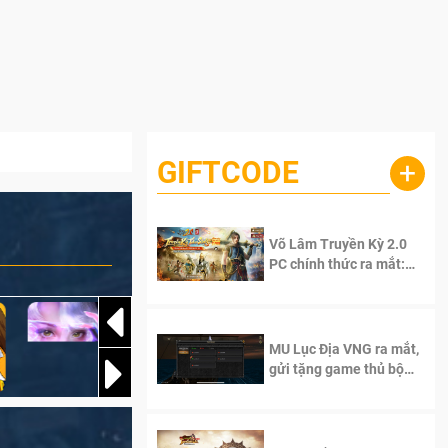
GIFTCODE
+
Võ Lâm Truyền Kỳ 2.0
PC chính thức ra mắt:
Sống lại thanh xuân, giữ
trọn tinh thần Võ Lâm
MU Lục Địa VNG ra mắt,
gửi tặng game thủ bộ
Code cực giá trị