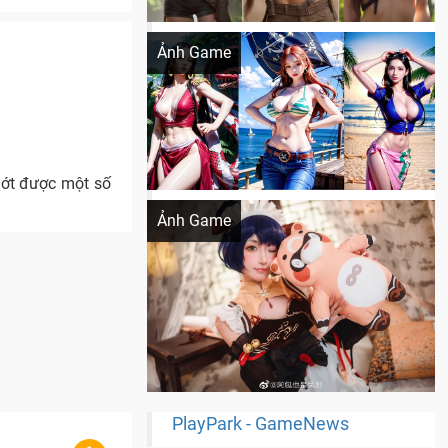
Khi AI Cosplay gái đẹp One Piece
Ảnh Game
hớt được một số
Cosplay Xiangling siêu cute
Ảnh Game
PlayPark - GameNews