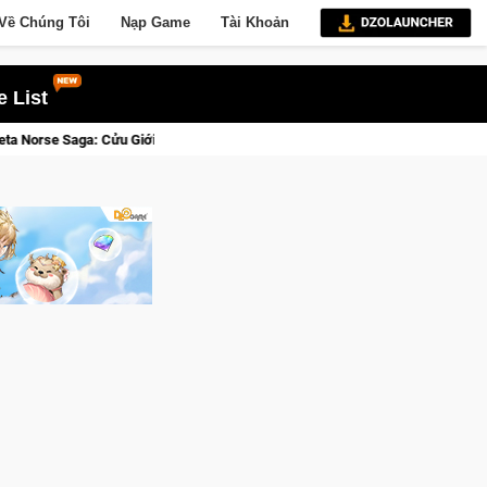
Về Chúng Tôi
Nạp Game
Tài Khoản
 List
u Giới Thức Tỉnh, Săn DJI Osmo Pocket 3 Ngay Hôm Nay
Line