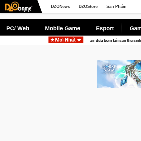
DZONews
DZOStore
Sản Phẩm
PC/ Web
Mobile Game
Esport
Gam
Mới Nhất
Garena hợp tác cùng Pocketpair đưa bom tấn săn thú sinh tồn lên di động với t