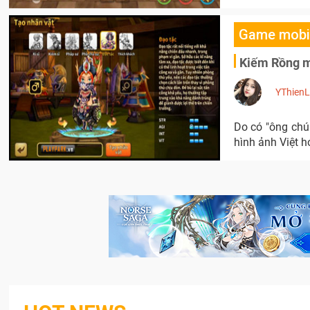
Game mobi
Kiếm Rồng m
YThien
Do có "ông chú
hình ảnh Việt 