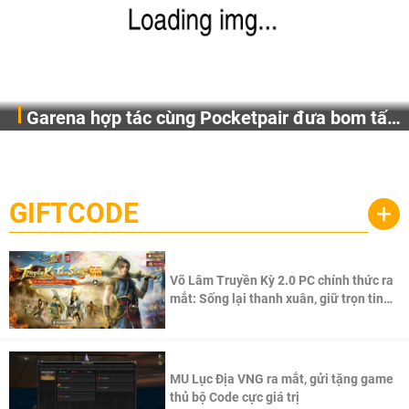
Garena hợp tác cùng Pocketpair đưa bom tấn
Garena Singapore hôm nay đã công bố Palworld Online,
săn thú sinh tồn lên di động với tên gọi
một cuộc phiêu lưu sinh tồn nhiều người chơi mới hiện
Palworld Online
đang được phát triển dựa trên IP Palworld nổi tiếng toàn
cầu, theo giấy phép chính thức từ công ty game Nhật Bản
GIFTCODE
+
Pocketpair, Inc.
Võ Lâm Truyền Kỳ 2.0 PC chính thức ra
mắt: Sống lại thanh xuân, giữ trọn tinh
thần Võ Lâm
MU Lục Địa VNG ra mắt, gửi tặng game
thủ bộ Code cực giá trị