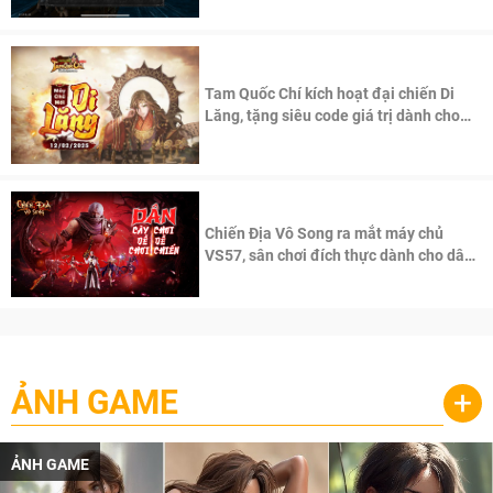
Tam Quốc Chí kích hoạt đại chiến Di
Lăng, tặng siêu code giá trị dành cho
100 độc giả đầu tiên.
Chiến Địa Vô Song ra mắt máy chủ
VS57, sân chơi đích thực dành cho dân
cày
ẢNH GAME
+
ẢNH GAME