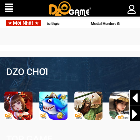
Mới Nhất
ở hữu vật lý siêu thực
Medal Hunter: Game bắn súng PvP tọa đ
DZO CHƠI
TOP GAME