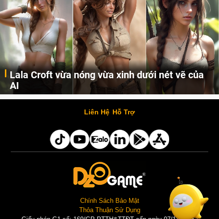
Lala Croft vừa nóng vừa xinh dưới nét vẽ của
AI
Cùng đến với những hình ảnh Lala Croft của Tomb Raider dưới nét vẽ của AI. Một cô nàng xinh đẹp, nóng bỏng nhưng cũng rắn rỏi và mạnh mẽ.
Liên Hệ
Hỗ Trợ
Chính Sách Bảo Mật
Thỏa Thuận Sử Dụng