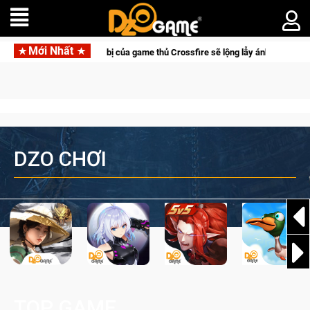
Mới Nhất
Trang bị của game thủ Crossfire sẽ lộng lẫy ánh đèn với Kho Báu H
DZO CHƠI
TOP GAME