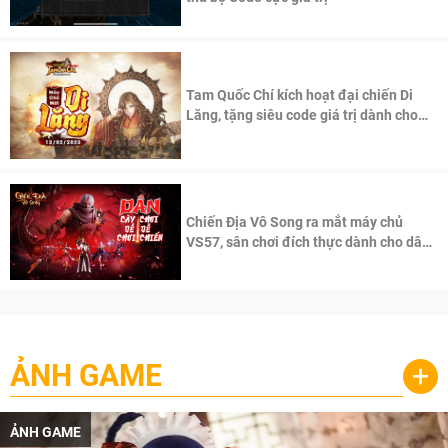
Tam Quốc Chí kích hoạt đại chiến Di
Lăng, tặng siêu code giá trị dành cho
100 độc giả đầu tiên.
Chiến Địa Vô Song ra mắt máy chủ
VS57, sân chơi đích thực dành cho dân
cày
ẢNH GAME
+
ẢNH GAME