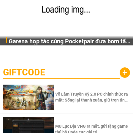
Garena hợp tác cùng Pocketpair đưa bom tấn
Garena Singapore hôm nay đã công bố Palworld Online,
săn thú sinh tồn lên di động với tên gọi
một cuộc phiêu lưu sinh tồn nhiều người chơi mới hiện
Palworld Online
đang được phát triển dựa trên IP Palworld nổi tiếng toàn
cầu, theo giấy phép chính thức từ công ty game Nhật Bản
GIFTCODE
+
Pocketpair, Inc.
Võ Lâm Truyền Kỳ 2.0 PC chính thức ra
mắt: Sống lại thanh xuân, giữ trọn tinh
thần Võ Lâm
MU Lục Địa VNG ra mắt, gửi tặng game
thủ bộ Code cực giá trị