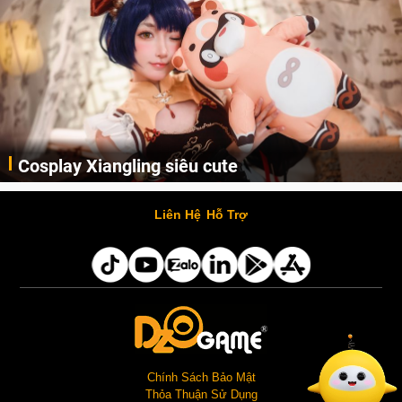
Cosplay Xiangling siêu cute
Cùng thưởng thức những hình ảnh cosplay Xiangling trong Genshin Impact siêu dễ thương của người dùng Weibo "阿包也是兔娘"
Liên Hệ
Hỗ Trợ
Chính Sách Bảo Mật
Thỏa Thuận Sử Dụng