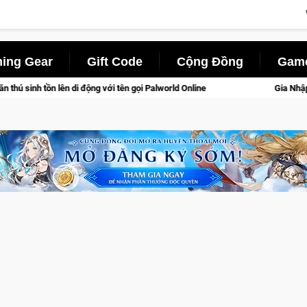
ing Gear
Gift Code
Cộng Đồng
Game
 với tên gọi Palworld Online
Gia Nhập Closed Beta Norse Sag