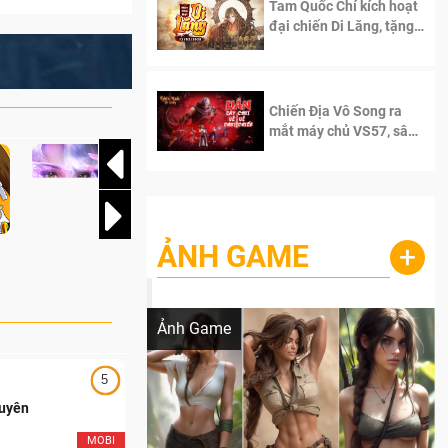
Tam Quốc Chí kích hoạt
đại chiến Di Lăng, tặng
siêu code giá trị dành
cho 100 độc giả đầu
tiên.
Chiến Địa Vô Song ra
mắt máy chủ VS57, sân
chơi đích thực dành cho
dân cày
ẢNH GAME
+
Lala Croft vừa nóng vừa xinh dưới nét vẽ
của AI
Ảnh Game
5
5
Duyên
Ngạo Thiên Mobile
MOBI
MOB