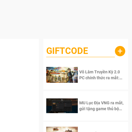
GIFTCODE
+
Võ Lâm Truyền Kỳ 2.0
PC chính thức ra mắt:
Sống lại thanh xuân, giữ
trọn tinh thần Võ Lâm
MU Lục Địa VNG ra mắt,
gửi tặng game thủ bộ
Code cực giá trị