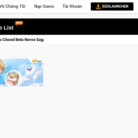
Về Chúng Tôi
Nạp Game
Tài Khoản
 List
a: Cửu Giới Thức Tỉnh, Săn DJI Osmo Pocket 3 Ngay Hôm Nay