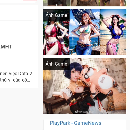
Khi AI Cosplay gái đẹp One Piece
Ảnh Game
i LMHT
Cosplay Xiangling siêu cute
Ảnh Game
 nên việc Dota 2
thú vị của cộng
PlayPark - GameNews