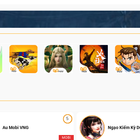
5
Au Mobi VNG
Ngạo Kiếm Kỳ 
MOBI