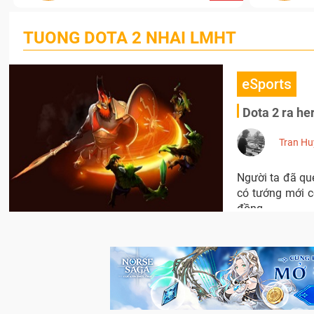
TUONG DOTA 2 NHAI LMHT
eSports
Dota 2 ra he
Tran Hu
Người ta đã que
có tướng mới c
đồng.