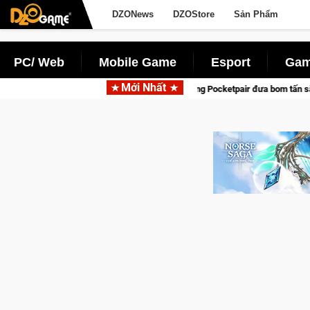
DZONews
DZOStore
Sản Phẩm
PC/ Web
Mobile Game
Esport
Gam
Mới Nhất
Garena hợp tác cùng Pocketpair đưa bom tấn săn thú sinh tồn lên di động