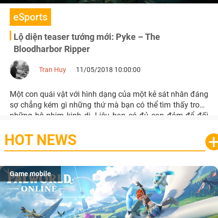
eSports
Lộ diện teaser tướng mới: Pyke – The
Bloodharbor Ripper
Tran Huy
11/05/2018 10:00:00
Một con quái vật với hình dạng của một kẻ sát nhân đáng
sợ chẳng kém gì những thứ mà bạn có thể tìm thấy trong
những bộ phim kinh dị. Liệu bạn có đủ can đảm để đối
đấu với hắn?
HOT NEWS
Game mobile