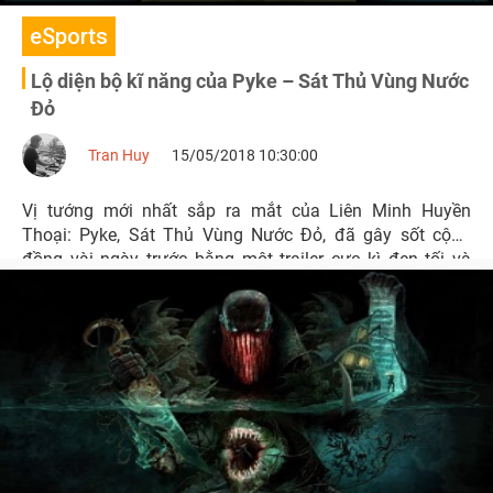
eSports
Lộ diện bộ kĩ năng của Pyke – Sát Thủ Vùng Nước
Đỏ
Tran Huy
15/05/2018 10:30:00
Vị tướng mới nhất sắp ra mắt của Liên Minh Huyền
Thoại: Pyke, Sát Thủ Vùng Nước Đỏ, đã gây sốt cộng
đồng vài ngày trước bằng một trailer cực kì đen tối và
đáng sợ. Và không để chúng ta đợi lâu, Riot đã tung ra bộ
kĩ năng về kẻ sát nhân kinh dị này.