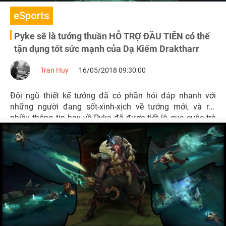
eSports
Pyke sẽ là tướng thuần HỖ TRỢ ĐẦU TIÊN có thể
tận dụng tốt sức mạnh của Dạ Kiếm Draktharr
Tran Huy
16/05/2018 09:30:00
Đội ngũ thiết kế tướng đã có phần hỏi đáp nhanh với
những người đang sốt-xình-xịch về tướng mới, và rất
nhiều thông tin hay về Pyke đã được tiết lộ qua cuộc trò
chuyện này. Cùng hóng ngay thôi nào!