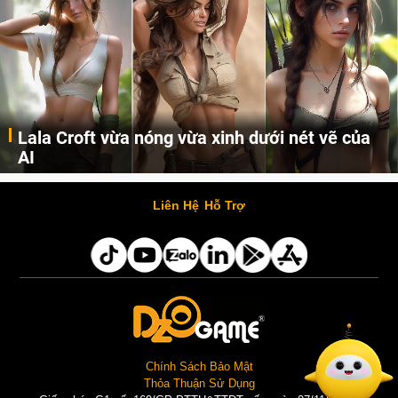
Lala Croft vừa nóng vừa xinh dưới nét vẽ của
AI
Cùng đến với những hình ảnh Lala Croft của Tomb Raider dưới nét vẽ của AI. Một cô nàng xinh đẹp, nóng bỏng nhưng cũng rắn rỏi và mạnh mẽ.
Liên Hệ
Hỗ Trợ
Chính Sách Bảo Mật
Thỏa Thuận Sử Dụng