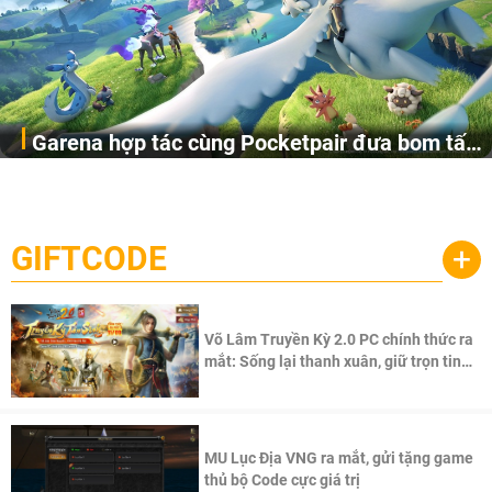
Garena hợp tác cùng Pocketpair đưa bom tấn
Garena Singapore hôm nay đã công bố Palworld Online,
săn thú sinh tồn lên di động với tên gọi
một cuộc phiêu lưu sinh tồn nhiều người chơi mới hiện
Palworld Online
đang được phát triển dựa trên IP Palworld nổi tiếng toàn
cầu, theo giấy phép chính thức từ công ty game Nhật Bản
GIFTCODE
+
Pocketpair, Inc.
Võ Lâm Truyền Kỳ 2.0 PC chính thức ra
mắt: Sống lại thanh xuân, giữ trọn tinh
thần Võ Lâm
MU Lục Địa VNG ra mắt, gửi tặng game
thủ bộ Code cực giá trị