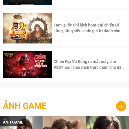
Tam Quốc Chí kích hoạt đại chiến Di
Lăng, tặng siêu code giá trị dành cho
100 độc giả đầu tiên.
Chiến Địa Vô Song ra mắt máy chủ
VS57, sân chơi đích thực dành cho dân
cày
ẢNH GAME
+
ẢNH GAME