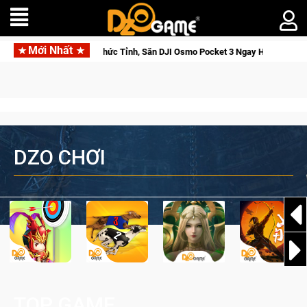
Mới Nhất
ga: Cửu Giới Thức Tỉnh, Săn DJI Osmo Pocket 3 Ngay Hôm Nay
DZO CHƠI
TOP GAME