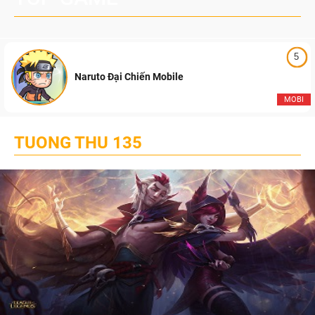
5
Naruto Đại Chiến Mobile
MOBI
TUONG THU 135