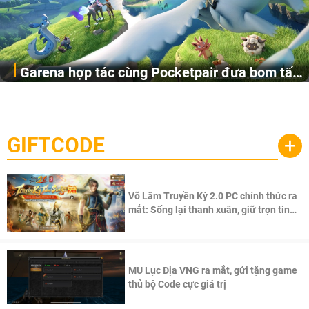
Garena hợp tác cùng Pocketpair đưa bom tấn
Garena Singapore hôm nay đã công bố Palworld Online,
săn thú sinh tồn lên di động với tên gọi
một cuộc phiêu lưu sinh tồn nhiều người chơi mới hiện
Palworld Online
đang được phát triển dựa trên IP Palworld nổi tiếng toàn
cầu, theo giấy phép chính thức từ công ty game Nhật Bản
GIFTCODE
+
Pocketpair, Inc.
Võ Lâm Truyền Kỳ 2.0 PC chính thức ra
mắt: Sống lại thanh xuân, giữ trọn tinh
thần Võ Lâm
MU Lục Địa VNG ra mắt, gửi tặng game
thủ bộ Code cực giá trị