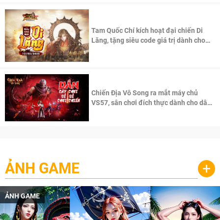
Tam Quốc Chí kích hoạt đại chiến Di
Lăng, tặng siêu code giá trị dành cho
100 độc giả đầu tiên.
Chiến Địa Vô Song ra mắt máy chủ
VS57, sân chơi đích thực dành cho dân
cày
ẢNH GAME
+
ẢNH GAME