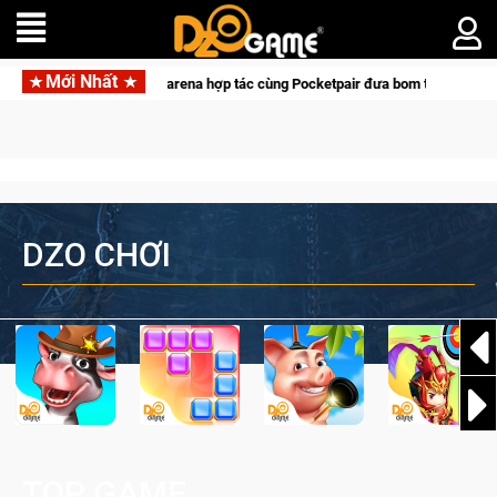
Mới Nhất
Garena hợp tác cùng Pocketpair đưa bom tấn săn thú sinh tồn lên di 
DZO CHƠI
TOP GAME