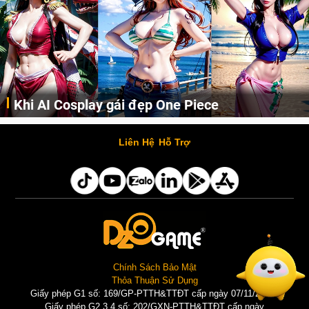
Khi AI Cosplay gái đẹp One Piece
Những cô nàng nóng bỏng Boa Hancock, Nico Robin, Nami, Yamato hay Perona được AI vẽ lại dưới hình thức Cosplay cực kỳ chuẩn chỉnh.
Liên Hệ
Hỗ Trợ
Chính Sách Bảo Mật
Thỏa Thuận Sử Dụng
Giấy phép G1 số: 169/GP-PTTH&TTĐT cấp ngày 07/11/2025 |
Giấy phép G2,3,4 số: 202/GXN-PTTH&TTĐT cấp ngày