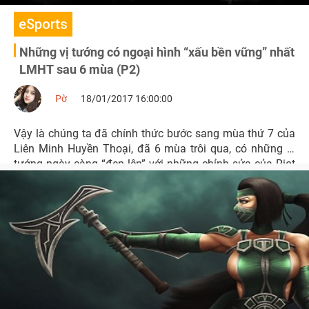
eSports
Những vị tướng có ngoại hình “xấu bền vững” nhất
LMHT sau 6 mùa (P2)
Pờ
18/01/2017 16:00:00
Vậy là chúng ta đã chính thức bước sang mùa thứ 7 của
Liên Minh Huyền Thoại, đã 6 mùa trôi qua, có những vị
tướng ngày càng “đẹp lên” với những chỉnh sửa của Riot
tuy nhiên vẫn có những vị tướng xấu bền vững theo thời
gian.