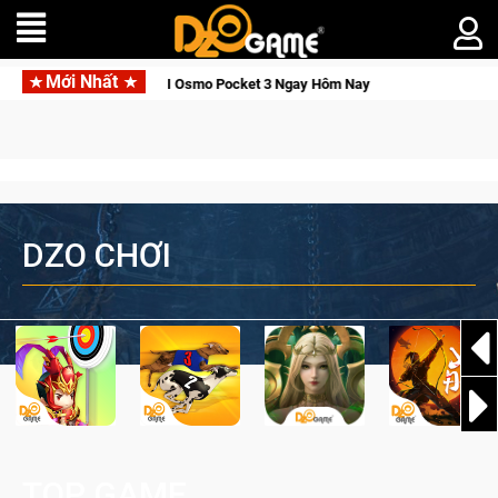
Mới Nhất
Tỉnh, Săn DJI Osmo Pocket 3 Ngay Hôm Nay
Lineage W – Quyền
DZO CHƠI
TOP GAME