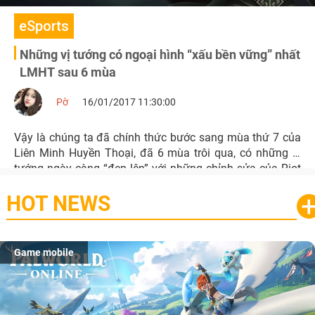
eSports
Những vị tướng có ngoại hình “xấu bền vững” nhất
LMHT sau 6 mùa
Pờ
16/01/2017 11:30:00
Vậy là chúng ta đã chính thức bước sang mùa thứ 7 của
Liên Minh Huyền Thoại, đã 6 mùa trôi qua, có những vị
tướng ngày càng “đẹp lên” với những chỉnh sửa của Riot
tuy nhiên vẫn có những vị tướng xấu bền vững theo thời
HOT NEWS
gian.
Game mobile