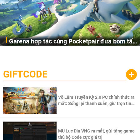
Garena hợp tác cùng Pocketpair đưa bom tấn
Garena Singapore hôm nay đã công bố Palworld Online,
săn thú sinh tồn lên di động với tên gọi
một cuộc phiêu lưu sinh tồn nhiều người chơi mới hiện
Palworld Online
đang được phát triển dựa trên IP Palworld nổi tiếng toàn
cầu, theo giấy phép chính thức từ công ty game Nhật Bản
GIFTCODE
+
Pocketpair, Inc.
Võ Lâm Truyền Kỳ 2.0 PC chính thức ra
mắt: Sống lại thanh xuân, giữ trọn tinh
thần Võ Lâm
MU Lục Địa VNG ra mắt, gửi tặng game
thủ bộ Code cực giá trị