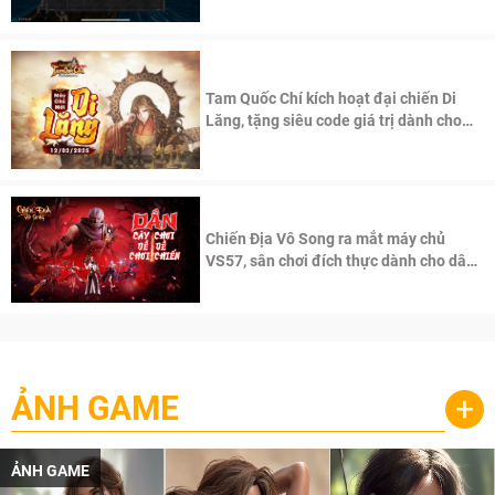
Tam Quốc Chí kích hoạt đại chiến Di
Lăng, tặng siêu code giá trị dành cho
100 độc giả đầu tiên.
Chiến Địa Vô Song ra mắt máy chủ
VS57, sân chơi đích thực dành cho dân
cày
ẢNH GAME
+
ẢNH GAME