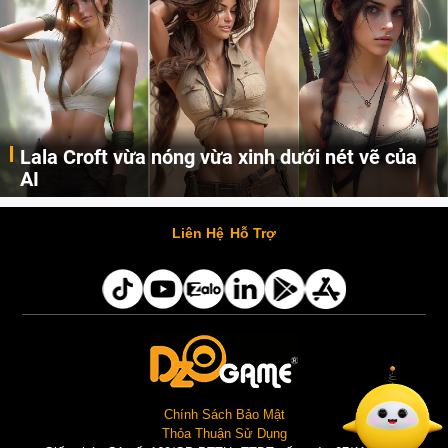
Lala Croft vừa nóng vừa xinh dưới nét vẽ của
AI
Cùng đến với những hình ảnh Lala Croft của Tomb Raider dưới nét vẽ của AI. Một cô nàng xinh đẹp, nóng bỏng nhưng cũng rắn rỏi và mạnh mẽ.
Liên Hệ
Hỗ Trợ
Chính Sách Bảo Mật
Thỏa Thuận Sử Dụng