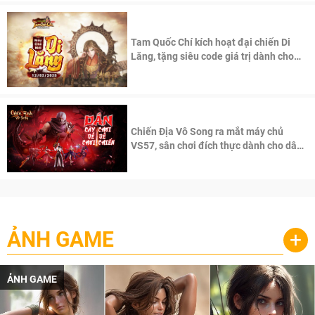
Tam Quốc Chí kích hoạt đại chiến Di
Lăng, tặng siêu code giá trị dành cho
100 độc giả đầu tiên.
Chiến Địa Vô Song ra mắt máy chủ
VS57, sân chơi đích thực dành cho dân
cày
ẢNH GAME
+
ẢNH GAME