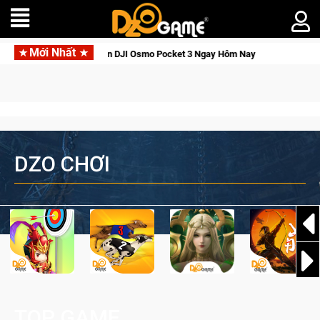
Mới Nhất
i Thức Tỉnh, Săn DJI Osmo Pocket 3 Ngay Hôm Nay
Lineage W
DZO CHƠI
TOP GAME