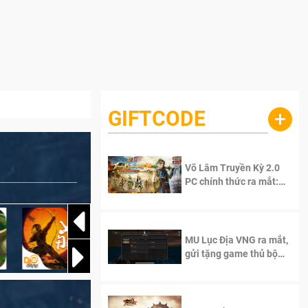
GIFTCODE
+
Võ Lâm Truyền Kỳ 2.0
PC chính thức ra mắt:
Sống lại thanh xuân, giữ
trọn tinh thần Võ Lâm
MU Lục Địa VNG ra mắt,
gửi tặng game thủ bộ
Code cực giá trị