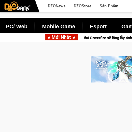
DZONews
DZOStore
Sản Phẩm
PC/ Web
Mobile Game
Esport
Gam
Mới Nhất
rang bị của game thủ Crossfire sẽ lộng lẫy ánh đèn với Kho Báu Hoàng Gia Sa