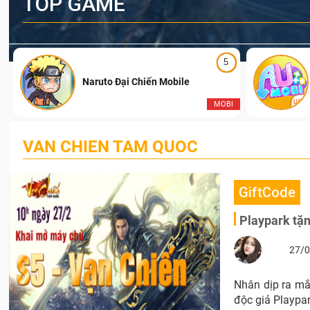
TOP GAME
5
Naruto Đại Chiến Mobile
I
MOBI
VAN CHIEN TAM QUOC
GiftCode
Playpark tặ
27/0
Nhân dịp ra m
độc giả Playpark