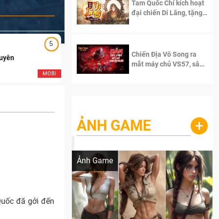
Tam Quốc Chí kích hoạt
đại chiến Di Lăng, tặng
siêu code giá trị dành
cho 100 độc giả đầu
tiên.
5
5
Chiến Địa Vô Song ra
Duyên
Ngạo Thiên Mobile
mắt máy chủ VS57, sân
chơi đích thực dành cho
MOBI
MOB
dân cày
ẢNH GAME
+
Lala Croft vừa nóng vừa xinh dưới nét vẽ
của AI
Ảnh Game
uốc đã gởi đến