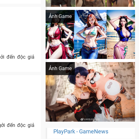
Khi AI Cosplay gái đẹp One Piece
Ảnh Game
ởi đến độc giả
Cosplay Xiangling siêu cute
Ảnh Game
ởi đến độc giả
PlayPark - GameNews