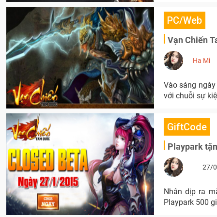
PC/Web
Vạn Chiến T
Ha Mi
Vào sáng ngày 
với chuỗi sự ki
GiftCode
Playpark tặ
27/0
Nhân dịp ra m
Playpark 500 gif