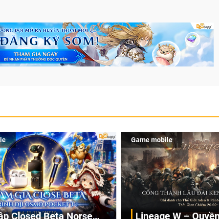
le
Game mobile
ập Closed Beta Norse
Lineage W – Quyền 