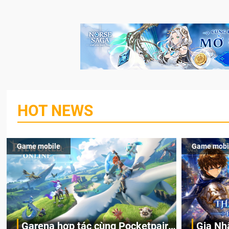
HOT NEWS
Game mobile
Game mobi
Garena hợp tác cùng Pocketpair
Gia Nh