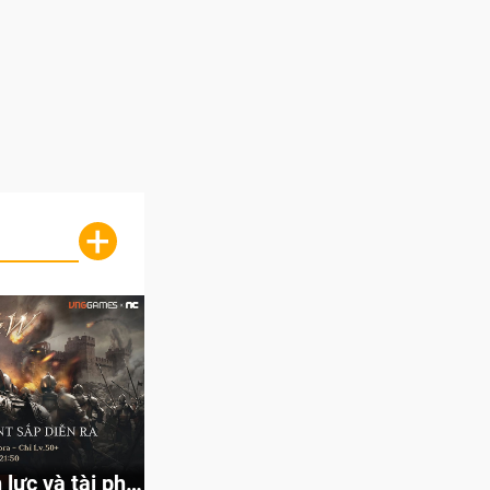
+
lực và tài phú