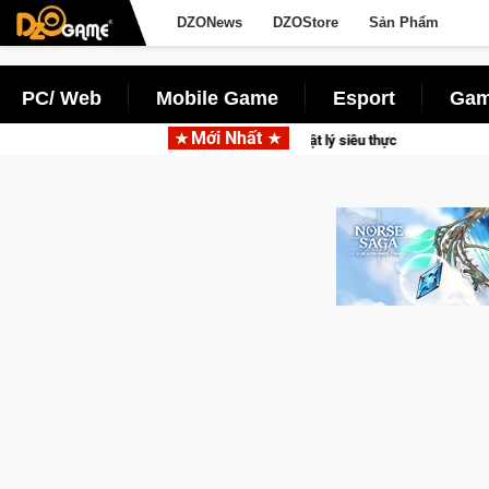
DZONews
DZOStore
Sản Phẩm
PC/ Web
Mobile Game
Esport
Gam
Mới Nhất
e mô tô PvP sở hữu vật lý siêu thực
Medal Hunter: Game bắn 