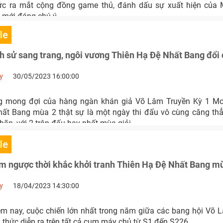
hức ra mắt cộng đồng game thủ, đánh dấu sự xuất hiện của 
 mới đáng chú ý.
le
 sử sang trang, ngôi vương Thiên Hạ Đệ Nhất Bang đổi
y
30/05/2023 16:00:00
g mong đợi của hàng ngàn khán giả Võ Lâm Truyền Kỳ 1 Mob
ất Bang mùa 2 thật sự là một ngày thi đấu vô cùng căng t
ãn, với 2 trận đấu hay nhất mùa giải.
le
 ngược thời khắc khởi tranh Thiên Hạ Đệ Nhất Bang m
y
18/04/2023 14:30:00
m nay, cuộc chiến lớn nhất trong năm giữa các bang hội Võ 
 thức diễn ra trên tất cả cụm máy chủ từ S1 đến S226.