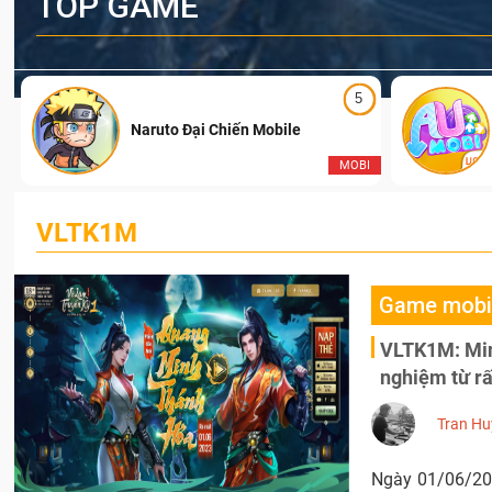
TOP GAME
5
Naruto Đại Chiến Mobile
I
MOBI
VLTK1M
Game mobi
VLTK1M: Minh
nghiệm từ r
Tran Hu
Ngày 01/06/20