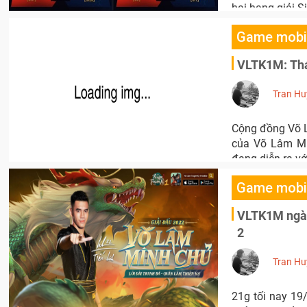
hai hạng giải S
Game mobi
VLTK1M: Thá
Tran Hu
Cộng đồng Võ L
của Võ Lâm Min
đang diễn ra vớ
Game mobi
VLTK1M ngày
2
Tran Hu
21g tối nay 19