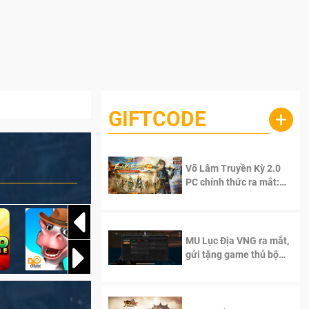
GIFTCODE
+
Võ Lâm Truyền Kỳ 2.0
PC chính thức ra mắt:
Sống lại thanh xuân, giữ
trọn tinh thần Võ Lâm
MU Lục Địa VNG ra mắt,
gửi tặng game thủ bộ
Code cực giá trị