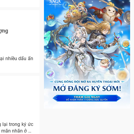
ượng
ại nhiều dấu ấn
lại trong ký ức
t mãn nhãn ở cả