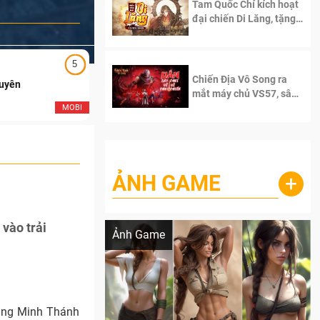
Tam Quốc Chí kích hoạt
đại chiến Di Lăng, tặng
siêu code giá trị dành
cho 100 độc giả đầu
tiên.
5
5
Chiến Địa Vô Song ra
Duyên
Ngạo Thiên Mobile
mắt máy chủ VS57, sân
chơi đích thực dành cho
MOBI
MOB
dân cày
ẢNH GAME
+
Lala Croft vừa nóng vừa xinh dưới nét vẽ
của AI
vào trải
Ảnh Game
ang Minh Thánh