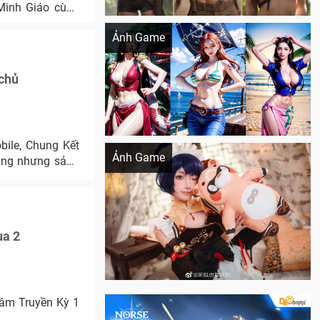
Minh Giáo cùng
Khi AI Cosplay gái đẹp One Piece
Ảnh Game
 chủ
Cosplay Xiangling siêu cute
ile, Chung Kết
Ảnh Game
hẳng nhưng sảng
ùa 2
Lâm Truyền Kỳ 1