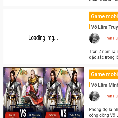
Game mobi
Võ Lâm Truyề
Tran Hu
Tròn 2 năm ra 
đặc sắc trong 
Game mobi
Võ Lâm Minh
Tran Hu
Phong độ là nh
cộng đồng Võ L