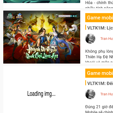
Hỏa - chính t
nhiều tính năng
Game mobi
VLTK1M: Lịch
Tran Hu
Không phụ lòn
Thiên Hạ Đệ Nh
khoái và mãn nh
Game mobi
VLTK1M: Đếm
Tran Hu
Đúng 21 giờ đê
Mobile sẽ chính