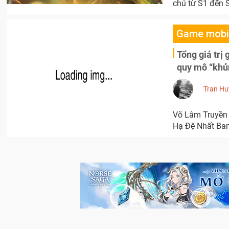
chủ từ S1 đến 
Game mobi
Tổng giá trị
quy mô “khủ
Tran Hu
Võ Lâm Truyền K
Hạ Đệ Nhất Ban