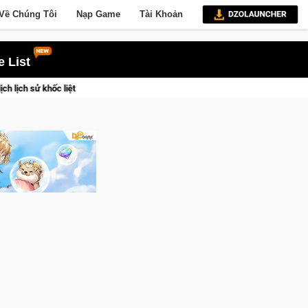
Về Chúng Tôi
Nạp Game
Tài Khoản
 List
CFVL 2026 Mùa 2 khép lại với hành trình đầy cảm xúc, Team Falcons 