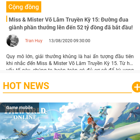
Cộng đồng
Miss & Mister Võ Lâm Truyền Kỳ 15: Đường đua
giành phần thưởng lên đến 52 tỷ đồng đã bắt đầu!
Tran Huy
13/08/2020 09:30:00
Quy mô lớn, giải thưởng khủng là hai ấn tượng đầu tiên
khi nhắc đến Miss & Mister Võ Lâm Truyền Kỳ 15. Từ hai
yếu tố này, chúng ta hoàn toàn có đủ cơ sở để kỳ vọng
vào tiếng vang rực rỡ mà cuộc thi sẽ gặt hái được trong
HOT NEWS
tương lai.
Game mobile