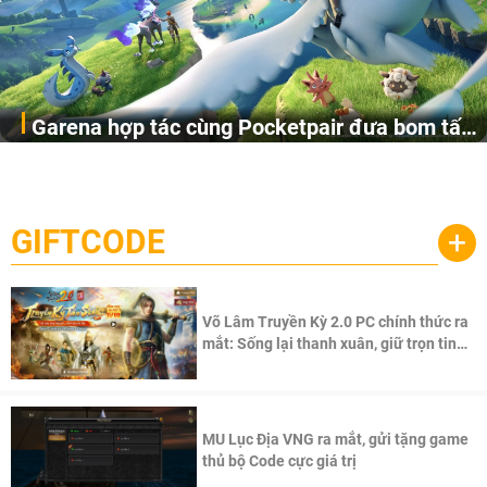
Garena hợp tác cùng Pocketpair đưa bom tấn
Garena Singapore hôm nay đã công bố Palworld Online,
săn thú sinh tồn lên di động với tên gọi
một cuộc phiêu lưu sinh tồn nhiều người chơi mới hiện
Palworld Online
đang được phát triển dựa trên IP Palworld nổi tiếng toàn
cầu, theo giấy phép chính thức từ công ty game Nhật Bản
GIFTCODE
+
Pocketpair, Inc.
Võ Lâm Truyền Kỳ 2.0 PC chính thức ra
mắt: Sống lại thanh xuân, giữ trọn tinh
thần Võ Lâm
MU Lục Địa VNG ra mắt, gửi tặng game
thủ bộ Code cực giá trị