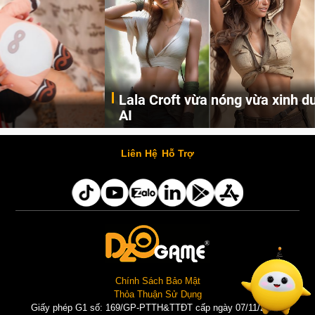
Lala Croft vừa nóng vừa xinh dưới nét vẽ của
AI
Cùng đến với những hình ảnh Lala Croft của Tomb Raider dưới nét vẽ của AI. Một cô nàng xinh đẹp, nóng bỏng nhưng cũng rắn rỏi và mạnh mẽ.
Liên Hệ
Hỗ Trợ
Chính Sách Bảo Mật
Thỏa Thuận Sử Dụng
Giấy phép G1 số: 169/GP-PTTH&TTĐT cấp ngày 07/11/2025 |