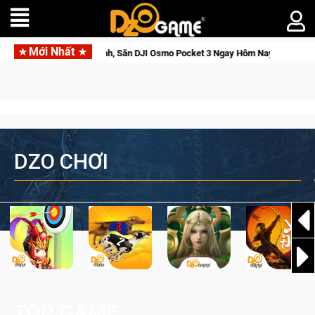
Mới Nhất
Tỉnh, Săn DJI Osmo Pocket 3 Ngay Hôm Nay
Lineage W – Quyề
DZO CHƠI
TOP GAME