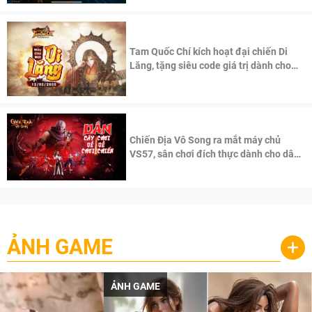
Tam Quốc Chí kích hoạt đại chiến Di
Lăng, tặng siêu code giá trị dành cho
100 độc giả đầu tiên.
Chiến Địa Vô Song ra mắt máy chủ
VS57, sân chơi đích thực dành cho dân
cày
ẢNH GAME
+
ẢNH GAME