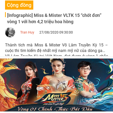
Cộng đồng
[Infographic] Miss & Mister VLTK 15 “chốt đơn”
vòng 1 với hơn 4,2 triệu hoa hồng
Tran Huy
27/08/2020 09:30:00
Thành tích mà Miss & Mister Võ Lâm Truyền Kỳ 15 –
cuộc thi tìm kiếm đệ nhất mỹ nam mỹ nữ của dòng game
Võ Lâm Truyền Kỳ tại Việt Nam, đạt được ở vòng 1 chắc
chắn sẽ khiến bạn phải trầm trồ.