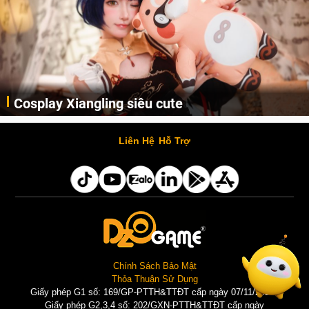
Cosplay Xiangling siêu cute
Cùng thưởng thức những hình ảnh cosplay Xiangling trong Genshin Impact siêu dễ thương của người dùng Weibo "阿包也是兔娘"
Liên Hệ
Hỗ Trợ
Chính Sách Bảo Mật
Thỏa Thuận Sử Dụng
Giấy phép G1 số: 169/GP-PTTH&TTĐT cấp ngày 07/11/2025 |
Giấy phép G2,3,4 số: 202/GXN-PTTH&TTĐT cấp ngày