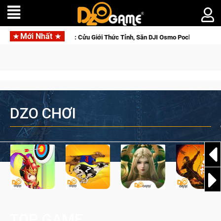
Mới Nhất
eta Norse Saga: Cửu Giới Thức Tỉnh, Săn DJI Osmo Pocket 3 Ngay Hôm Nay
DZO CHƠI
TOP GAME