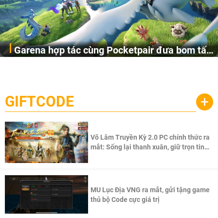
Garena hợp tác cùng Pocketpair đưa bom tấn
Garena Singapore hôm nay đã công bố Palworld Online,
săn thú sinh tồn lên di động với tên gọi
một cuộc phiêu lưu sinh tồn nhiều người chơi mới hiện
Palworld Online
đang được phát triển dựa trên IP Palworld nổi tiếng toàn
cầu, theo giấy phép chính thức từ công ty game Nhật Bản
GIFTCODE
+
Pocketpair, Inc.
Võ Lâm Truyền Kỳ 2.0 PC chính thức ra
mắt: Sống lại thanh xuân, giữ trọn tinh
thần Võ Lâm
MU Lục Địa VNG ra mắt, gửi tặng game
thủ bộ Code cực giá trị