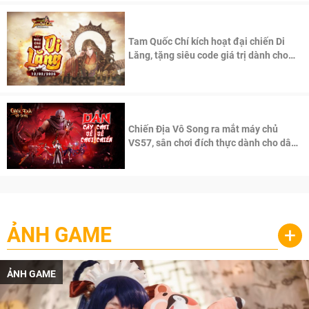
Tam Quốc Chí kích hoạt đại chiến Di
Lăng, tặng siêu code giá trị dành cho
100 độc giả đầu tiên.
Chiến Địa Vô Song ra mắt máy chủ
VS57, sân chơi đích thực dành cho dân
cày
ẢNH GAME
+
ẢNH GAME