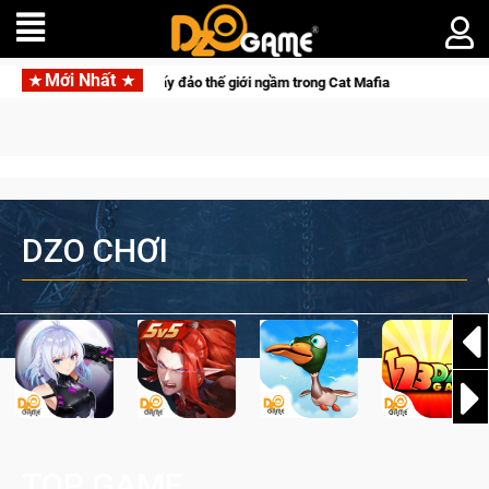
Mới Nhất
"Đại ca Mèo" khuấy đảo thế giới ngầm trong Cat Mafia
DZO CHƠI
TOP GAME