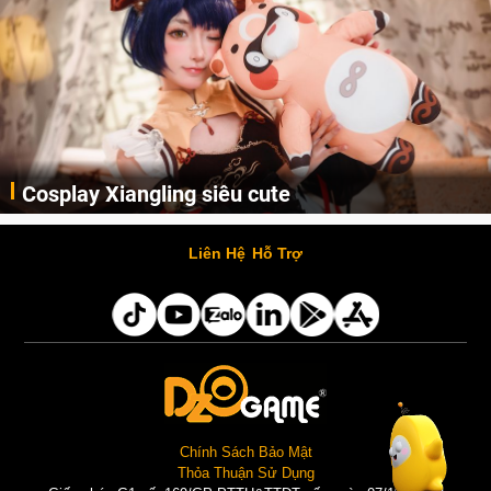
Cosplay Xiangling siêu cute
Cùng thưởng thức những hình ảnh cosplay Xiangling trong Genshin Impact siêu dễ thương của người dùng Weibo "阿包也是兔娘"
Liên Hệ
Hỗ Trợ
Chính Sách Bảo Mật
Thỏa Thuận Sử Dụng