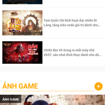
Tam Quốc Chí kích hoạt đại chiến Di
Lăng, tặng siêu code giá trị dành cho
100 độc giả đầu tiên.
Chiến Địa Vô Song ra mắt máy chủ
VS57, sân chơi đích thực dành cho dân
cày
ẢNH GAME
+
ẢNH GAME