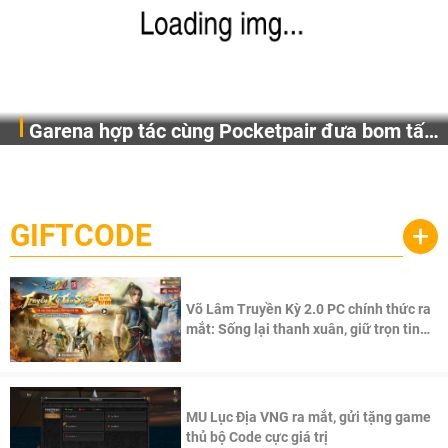
Garena hợp tác cùng Pocketpair đưa bom tấn
Garena Singapore hôm nay đã công bố Palworld Online,
săn thú sinh tồn lên di động với tên gọi
một cuộc phiêu lưu sinh tồn nhiều người chơi mới hiện
Palworld Online
đang được phát triển dựa trên IP Palworld nổi tiếng toàn
cầu, theo giấy phép chính thức từ công ty game Nhật Bản
GIFTCODE
+
Pocketpair, Inc.
Võ Lâm Truyền Kỳ 2.0 PC chính thức ra
mắt: Sống lại thanh xuân, giữ trọn tinh
thần Võ Lâm
MU Lục Địa VNG ra mắt, gửi tặng game
thủ bộ Code cực giá trị