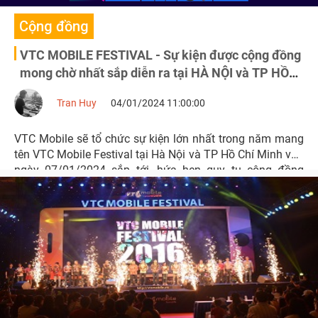
Cộng đồng
VTC MOBILE FESTIVAL - Sự kiện được cộng đồng
mong chờ nhất sắp diễn ra tại HÀ NỘI và TP HỒ
CHÍ MINH
Tran Huy
04/01/2024 11:00:00
VTC Mobile sẽ tổ chức sự kiện lớn nhất trong năm mang
tên VTC Mobile Festival tại Hà Nội và TP Hồ Chí Minh vào
ngày 07/01/2024 sắp tới, hứa hẹn quy tụ cộng đồng
game thủ Việt đông đảo đến từ rất nhiều tựa game được
yêu thích hiện nay.