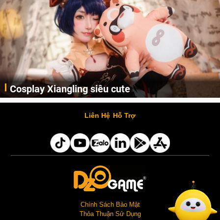
Cosplay Xiangling siêu cute
Cùng thưởng thức những hình ảnh cosplay Xiangling trong Genshin Impact siêu dễ thương của người dùng Weibo "阿包也是兔娘"
Liên Hệ
Hỗ Trợ
Chính Sách Bảo Mật
Thỏa Thuận Sử Dụng