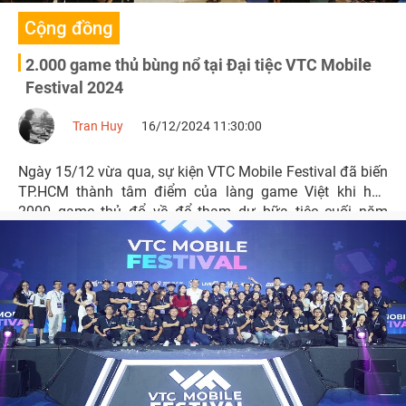
Cộng đồng
2.000 game thủ bùng nổ tại Đại tiệc VTC Mobile
Festival 2024
Tran Huy
16/12/2024 11:30:00
Ngày 15/12 vừa qua, sự kiện VTC Mobile Festival đã biến
TP.HCM thành tâm điểm của làng game Việt khi hơn
2000 game thủ đổ về để tham dự bữa tiệc cuối năm
hoành tráng. Với hàng loạt hoạt động sôi động, dàn
khách mời đình đám, sự kiện đã khiến tất cả những ai có
mặt phải "chảy" hết mình.