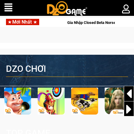
Mới Nhất
nline
Gia Nhập Closed Beta Norse Saga: Cửu Giới Thức Tỉnh
DZO CHƠI
TOP GAME