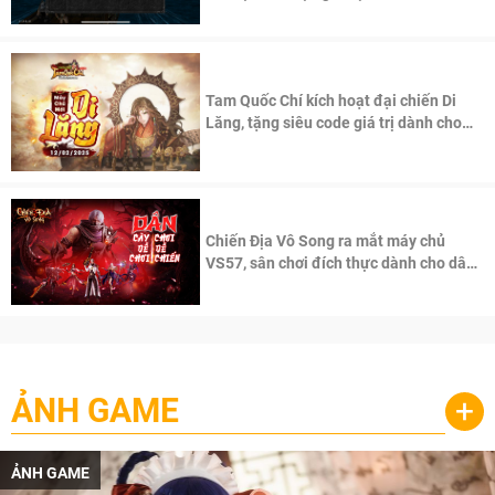
Tam Quốc Chí kích hoạt đại chiến Di
Lăng, tặng siêu code giá trị dành cho
100 độc giả đầu tiên.
Chiến Địa Vô Song ra mắt máy chủ
VS57, sân chơi đích thực dành cho dân
cày
ẢNH GAME
+
ẢNH GAME