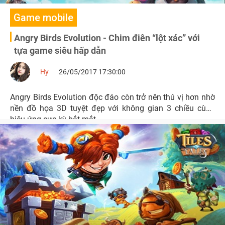
Game mobile
Angry Birds Evolution - Chim điên “lột xác” với
tựa game siêu hấp dẫn
Hy
26/05/2017 17:30:00
Angry Birds Evolution độc đáo còn trở nên thú vị hơn nhờ
nền đồ họa 3D tuyệt đẹp với không gian 3 chiều cùng
hiệu ứng cực kỳ bắt mắt.