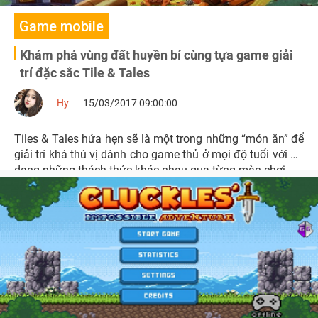
Game mobile
Khám phá vùng đất huyền bí cùng tựa game giải
trí đặc sắc Tile & Tales
Hy
15/03/2017 09:00:00
Tiles & Tales hứa hẹn sẽ là một trong những “món ăn” để
giải trí khá thú vị dành cho game thủ ở mọi độ tuổi với đa
dạng những thách thức khác nhau qua từng màn chơi.