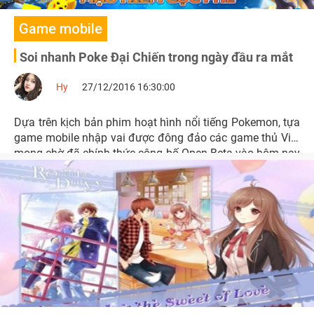
Game mobile
Soi nhanh Poke Đại Chiến trong ngày đầu ra mắt
Hy
27/12/2016 16:30:00
Dựa trên kịch bản phim hoạt hình nổi tiếng Pokemon, tựa
game mobile nhập vai được đông đảo các game thủ Việt
mong chờ đã chính thức công bố Open Beta vào hôm nay
27/12.