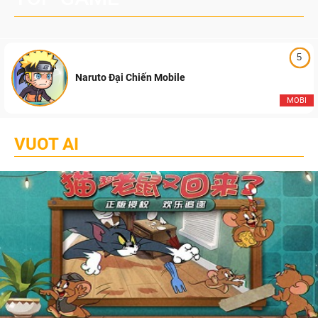
5
Naruto Đại Chiến Mobile
MOBI
VUOT AI