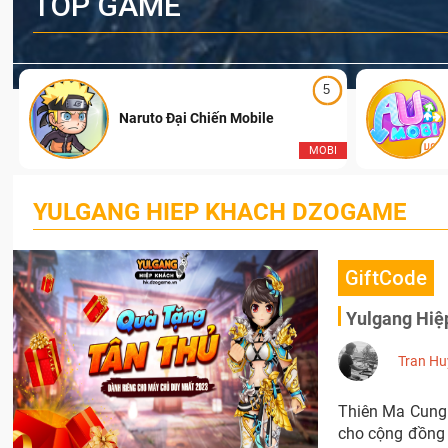
TOP GAME
5
Naruto Đại Chiến Mobile
I
MOBI
YULGANG HIEP KHACH DZOGAME
GiftCode
Yulgang Hiệ
Tran Hu
Thiên Ma Cung 
cho cộng đồng 