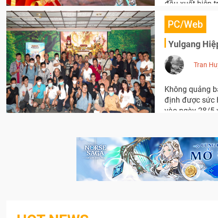
đầu xuất hiện 
PC/Web
Yulgang Hiệ
Tran Hu
Không quảng bá
định được sức h
vào ngày 28/5 