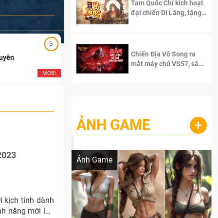
Tam Quốc Chí kích hoạt
đại chiến Di Lăng, tặng
siêu code giá trị dành
cho 100 độc giả đầu
tiên.
5
5
Chiến Địa Vô Song ra
Duyên
Ngạo Thiên Mobile
mắt máy chủ VS57, sân
chơi đích thực dành cho
MOBI
MOB
dân cày
ẢNH GAME
+
Lala Croft vừa nóng vừa xinh dưới nét vẽ
của AI
2023
Ảnh Game
 kịch tính dành
nh năng mới lần