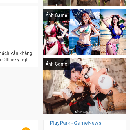
Khi AI Cosplay gái đẹp One Piece
Ảnh Game
Khách vẫn khẳng
Cosplay Xiangling siêu cute
 Offline ý nghĩa
Ảnh Game