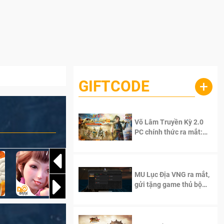
GIFTCODE
+
Võ Lâm Truyền Kỳ 2.0
PC chính thức ra mắt:
Sống lại thanh xuân, giữ
trọn tinh thần Võ Lâm
MU Lục Địa VNG ra mắt,
gửi tặng game thủ bộ
Code cực giá trị