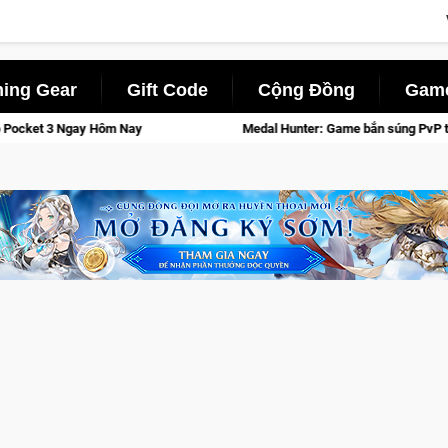
ing Gear
Gift Code
Cộng Đồng
Game
y
Medal Hunter: Game bắn súng PvP tọa độ đỉnh cao đưa bạn và