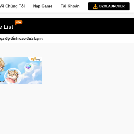
Về Chúng Tôi
Nạp Game
Tài Khoản
 List
o các chiến dịch lịch sử khốc liệt
CFVL 2026 Mùa 2 khép lại 