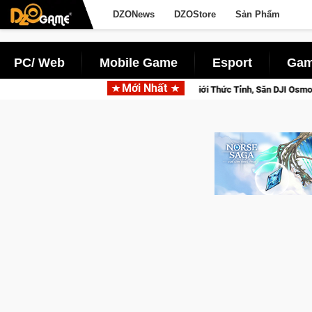
DZONews
DZOStore
Sản Phẩm
PC/ Web
Mobile Game
Esport
Gam
Mới Nhất
d Beta Norse Saga: Cửu Giới Thức Tỉnh, Săn DJI Osmo Pocket 3 Ngay Hôm Na