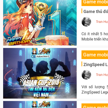
Game mobi
Game thủ đón
Tran Hu
Có ít nhất 5 h
Mobile triển kh
Game mobi
ZingSpeed Le
Tran Hu
Với số lượng 
ZingSpeed Legen
Game mobi