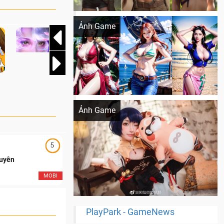
Khi AI Cosplay gái đẹp One Piece
Ảnh Game
Cosplay Xiangling siêu cute
Ảnh Game
5
5
Duyên
Ngạo Thiên Mobile
MOBI
MOB
PlayPark - GameNews