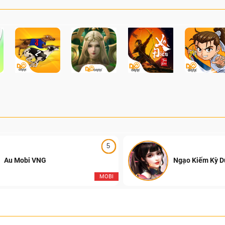
5
Au Mobi VNG
Ngạo Kiếm Kỳ 
MOBI