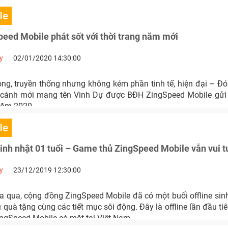
le
eed Mobile phát sốt với thời trang năm mới
y
02/01/2020 14:30:00
ọng, truyền thống nhưng không kém phần tinh tế, hiện đại – Đ
 cánh mới mang tên Vinh Dự được BĐH ZingSpeed Mobile gửi
năm 2020.
le
sinh nhật 01 tuổi – Game thủ ZingSpeed Mobile vẫn vui 
y
23/12/2019 12:30:00
a qua, cộng đồng ZingSpeed Mobile đã có một buổi offline sin
ều quà tặng cùng các tiết mục sôi động. Đây là offline lần đầu t
ingSpeed Mobile có mặt tại Việt Nam.