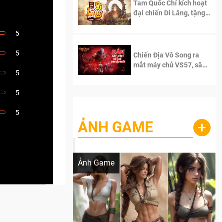
Tam Quốc Chí kích hoạt
đại chiến Di Lăng, tặng
siêu code giá trị dành
cho 100 độc giả đầu
5
tiên.
5
Chiến Địa Vô Song ra
mắt máy chủ VS57, sân
5
chơi đích thực dành cho
dân cày
5
5
ẢNH GAME
+
Lala Croft vừa nóng vừa xinh dưới nét vẽ
của AI
Ảnh Game