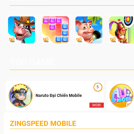
TOP GAME
5
Naruto Đại Chiến Mobile
I
MOBI
ZINGSPEED MOBILE