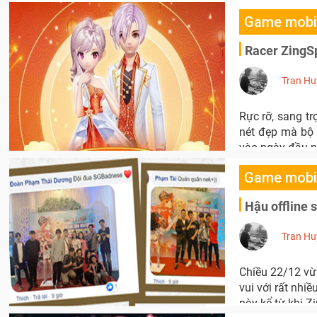
Game mobi
Racer ZingSp
Tran Hu
Rực rỡ, sang tr
nét đẹp mà bộ
vào ngày đầu 
Game mobi
Hậu offline 
Tran Hu
Chiều 22/12 vừ
vui với rất nhi
này kể từ khi Z