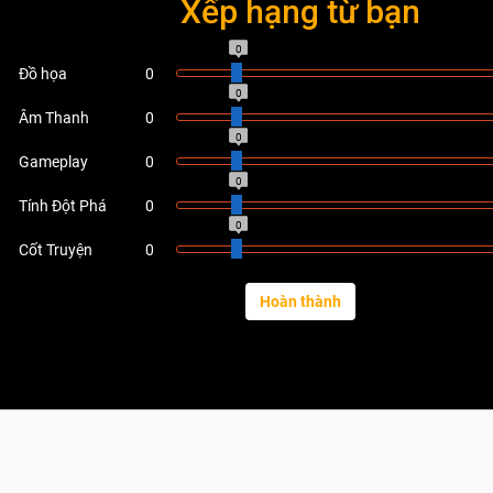
Xếp hạng từ bạn
0
Đồ họa
0
0
Âm Thanh
0
0
Gameplay
0
0
Tính Đột Phá
0
0
Cốt Truyện
0