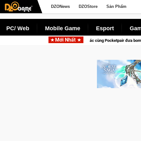
DZONews
DZOStore
Sản Phẩm
PC/ Web
Mobile Game
Esport
Gam
Mới Nhất
Garena hợp tác cùng Pocketpair đưa bom tấn săn thú sinh tồn lên di động với 