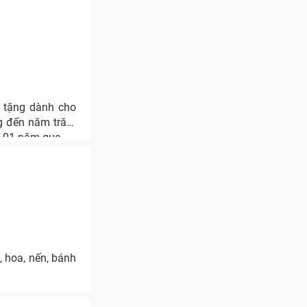
à tặng dành cho
ng đến năm trăm
g 01 năm qua.
, hoa, nến, bánh