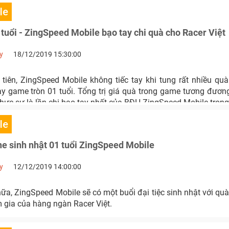
le
 tuổi - ZingSpeed Mobile bạo tay chi quà cho Racer Việt
y
18/12/2019 15:30:00
 tiên, ZingSpeed Mobile không tiếc tay khi tung rất nhiều qu
y game tròn 01 tuổi. Tổng trị giá quà trong game tương đươ
thực sự là lần chi bạo tay nhất của BĐH ZingSpeed Mobile tron
le
ine sinh nhật 01 tuổi ZingSpeed Mobile
y
12/12/2019 14:00:00
a, ZingSpeed Mobile sẽ có một buổi đại tiệc sinh nhật với quà
 gia của hàng ngàn Racer Việt.