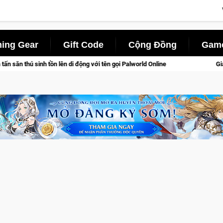
ing Gear
Gift Code
Cộng Đồng
Game
tên gọi Palworld Online
Gia Nhập Closed Beta Norse Saga: Cử