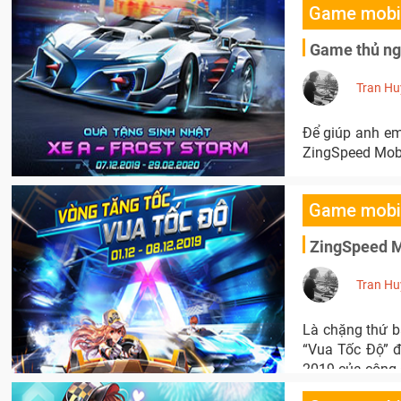
Game mobi
Game thủ ngấ
Tran Hu
Để giúp anh em
ZingSpeed Mobil
Game mobi
ZingSpeed M
Tran Hu
Là chặng thứ ba
“Vua Tốc Độ” đ
2019 của cộng 