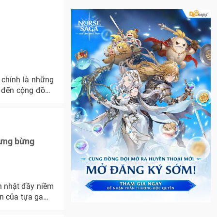
ó chính là những
 đến cộng đồng
tưng bừng
h nhật đầy niềm
iên của tựa game