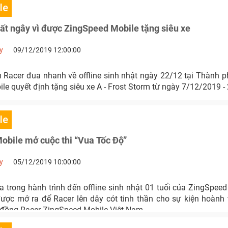
le
t ngây vì được ZingSpeed Mobile tặng siêu xe
y
09/12/2019 12:00:00
 Racer đua nhanh về offline sinh nhật ngày 22/12 tại Thành p
e quyết định tặng siêu xe A - Frost Storm từ ngày 7/12/2019 -
le
obile mở cuộc thi “Vua Tốc Độ”
y
05/12/2019 10:00:00
 trong hành trình đến offline sinh nhật 01 tuổi của ZingSpeed
ược mở ra để Racer lên dây cót tinh thần cho sự kiện hoành
đồng Racer ZingSpeed Mobile Việt Nam.