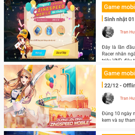
Game mobi
Sinh nhật 01
Tran Hu
Đây là lần đầu
Racer nhân ngà
triệu VND, đây 
Game mobi
22/12 - Offl
Tran Hu
Đúng 10 ngày nữ
kem và sự tham