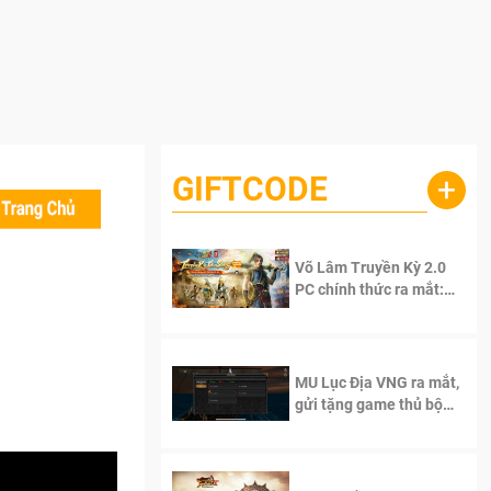
GIFTCODE
+
Võ Lâm Truyền Kỳ 2.0
PC chính thức ra mắt:
Sống lại thanh xuân, giữ
trọn tinh thần Võ Lâm
MU Lục Địa VNG ra mắt,
gửi tặng game thủ bộ
Code cực giá trị