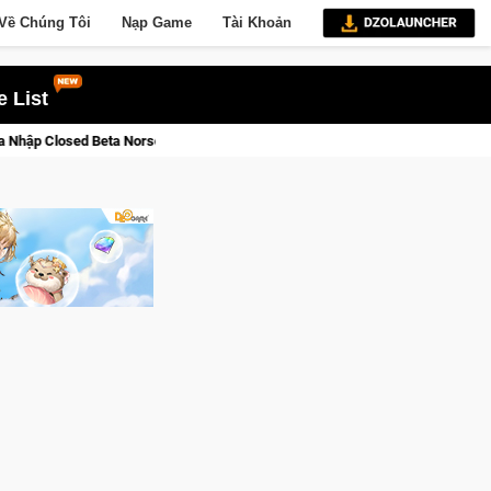
Về Chúng Tôi
Nạp Game
Tài Khoản
 List
u Giới Thức Tỉnh, Săn DJI Osmo Pocket 3 Ngay Hôm Nay
Line