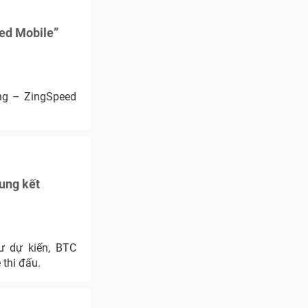
eed Mobile”
ộng – ZingSpeed
ung kết
ư dự kiến, BTC
thi đấu.