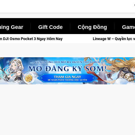
ing Gear
Gift Code
Cộng Đồng
Game
Ngay Hôm Nay
Lineage W – Quyền lực và tài phú sẽ về tay kẻ 