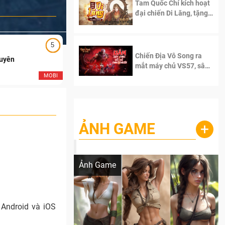
Tam Quốc Chí kích hoạt
đại chiến Di Lăng, tặng
siêu code giá trị dành
cho 100 độc giả đầu
tiên.
5
5
Chiến Địa Vô Song ra
Duyên
Ngạo Thiên Mobile
mắt máy chủ VS57, sân
chơi đích thực dành cho
MOBI
MOB
dân cày
ẢNH GAME
+
Lala Croft vừa nóng vừa xinh dưới nét vẽ
của AI
Ảnh Game