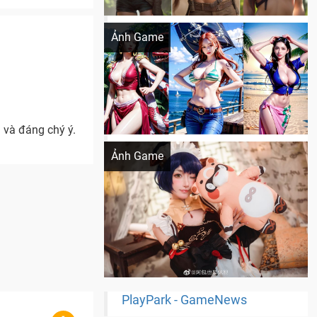
Khi AI Cosplay gái đẹp One Piece
Ảnh Game
 và đáng chý ý.
Cosplay Xiangling siêu cute
Ảnh Game
PlayPark - GameNews