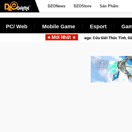
DZONews
DZOStore
Sản Phẩm
PC/ Web
Mobile Game
Esport
Gam
Mới Nhất
 Nhập Closed Beta Norse Saga: Cửu Giới Thức Tỉnh, Săn DJI Osmo Pocket 3 