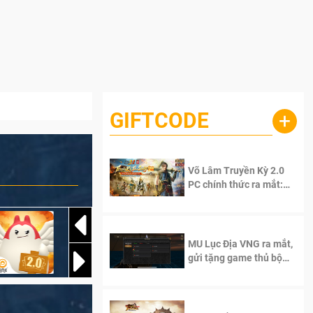
GIFTCODE
+
Võ Lâm Truyền Kỳ 2.0
PC chính thức ra mắt:
Sống lại thanh xuân, giữ
trọn tinh thần Võ Lâm
MU Lục Địa VNG ra mắt,
gửi tặng game thủ bộ
Code cực giá trị