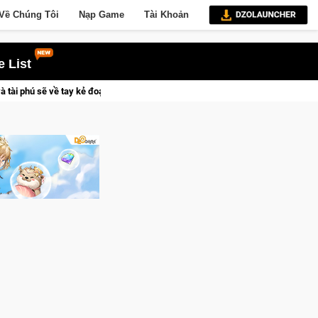
Về Chúng Tôi
Nạp Game
Tài Khoản
 List
đoạt được Vương Quyền thành Kent sắp tới!
Medal Hunter: Game