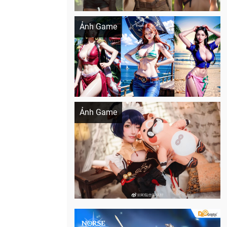
Khi AI Cosplay gái đẹp One Piece
Ảnh Game
Cosplay Xiangling siêu cute
Ảnh Game