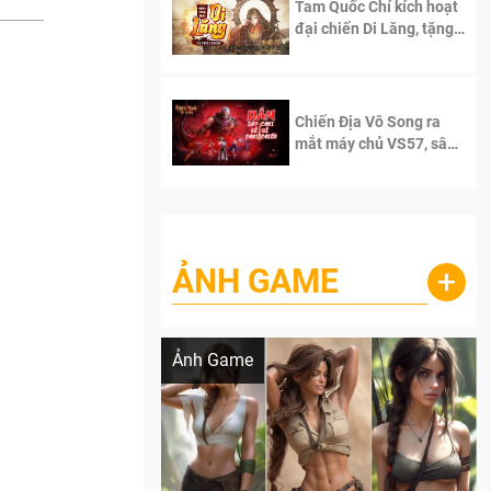
Tam Quốc Chí kích hoạt
đại chiến Di Lăng, tặng
siêu code giá trị dành
cho 100 độc giả đầu
tiên.
Chiến Địa Vô Song ra
mắt máy chủ VS57, sân
chơi đích thực dành cho
dân cày
ẢNH GAME
+
Lala Croft vừa nóng vừa xinh dưới nét vẽ
của AI
Ảnh Game