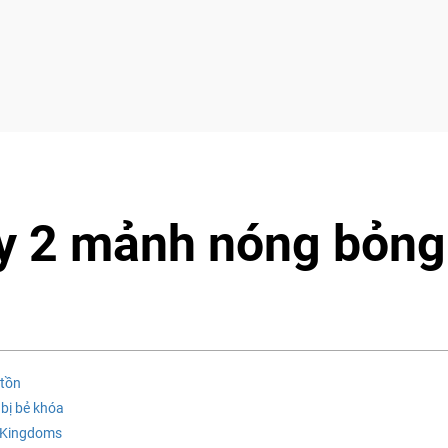
y 2 mảnh nóng bỏng
 tồn
 bị bẻ khóa
e Kingdoms