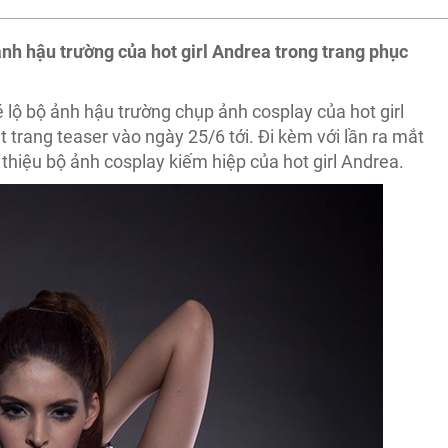
ảnh hậu trường của hot girl Andrea trong trang phục
 lộ bộ ảnh hậu trường chụp ảnh cosplay của hot girl
 trang teaser vào ngày 25/6 tới. Đi kèm với lần ra mắt
 thiệu bộ ảnh cosplay kiếm hiệp của hot girl Andrea.