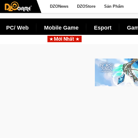
DZONews
DZOStore
Sản Phẩm
PC/ Web
Mobile Game
Esport
Gam
Mới Nhất
Trở thành "Đại ca Mèo" k