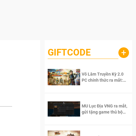
GIFTCODE
+
Võ Lâm Truyền Kỳ 2.0
PC chính thức ra mắt:
Sống lại thanh xuân, giữ
trọn tinh thần Võ Lâm
MU Lục Địa VNG ra mắt,
gửi tặng game thủ bộ
Code cực giá trị