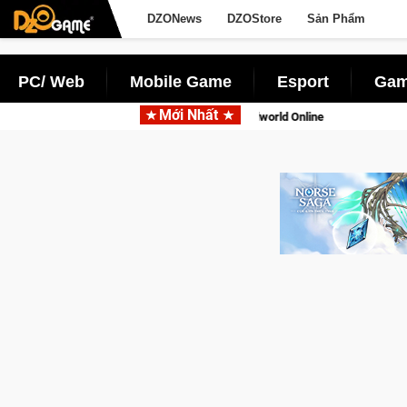
DZONews
DZOStore
Sản Phẩm
PC/ Web
Mobile Game
Esport
Gam
Mới Nhất
 di động với tên gọi Palworld Online
Gia Nhập Closed Beta No