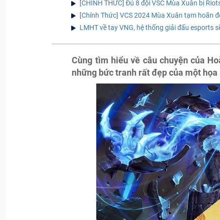
[CHÍNH THỨC] Đủ 8 đội VSC Mùa Xuân bị Riot
[Chính Thức] VCS 2024 Mùa Xuân tạm hoãn để
LMHT về tay VNG, hệ thống giải đấu esports s
Cùng tìm hiểu về câu chuyện của H
những bức tranh rất đẹp của một họa