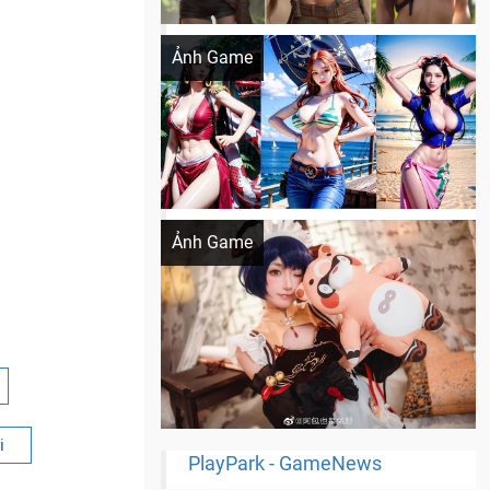
Khi AI Cosplay gái đẹp One Piece
Ảnh Game
Cosplay Xiangling siêu cute
Ảnh Game
i
PlayPark - GameNews