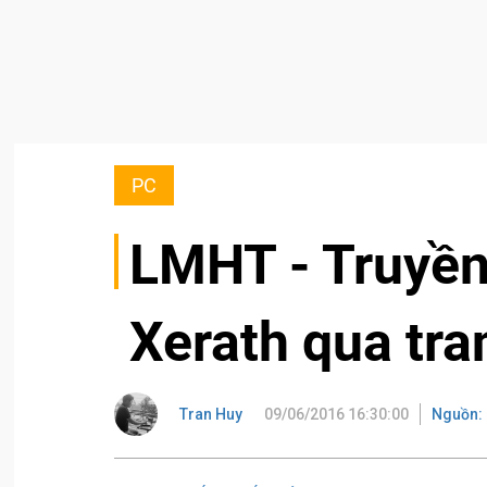
PC
LMHT - Truyền 
Xerath qua tra
Tran Huy
09/06/2016 16:30:00
Nguồn: 