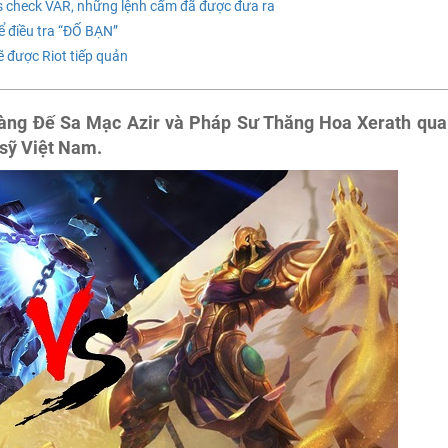
s check VAR, những lệnh cấm đã được đưa ra
 điều tra “ĐỐ BẠN”
ẽ được Riot tiếp quản
oàng Đế Sa Mạc Azir và Pháp Sư Thăng Hoa Xerath qua
 sỹ Việt Nam.