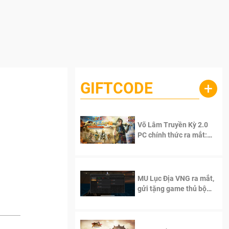
GIFTCODE
+
Võ Lâm Truyền Kỳ 2.0
PC chính thức ra mắt:
Sống lại thanh xuân, giữ
trọn tinh thần Võ Lâm
MU Lục Địa VNG ra mắt,
gửi tặng game thủ bộ
Code cực giá trị