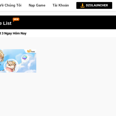
Về Chúng Tôi
Nạp Game
Tài Khoản
 List
Lineage W – Quyền lực và tài phú sẽ về tay kẻ đoạt được Vương Quyền