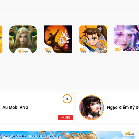
ười chơi thực hiện các pha nhào
chính thức khép lại với l
hiểm và cạnh tranh PvP thời gian
Playoffs thi đấu Offline
 người chơi trên toàn thế giới.
Tây Hồ (Hà Nội) và trận
mãn nhãn với sự lên ng
Falcons, đánh dấu sự kế
những mùa giải hấp dẫn 
của Đột Kích Việt Nam.
5
Au Mobi VNG
Ngạo Kiếm Kỳ 
MOBI