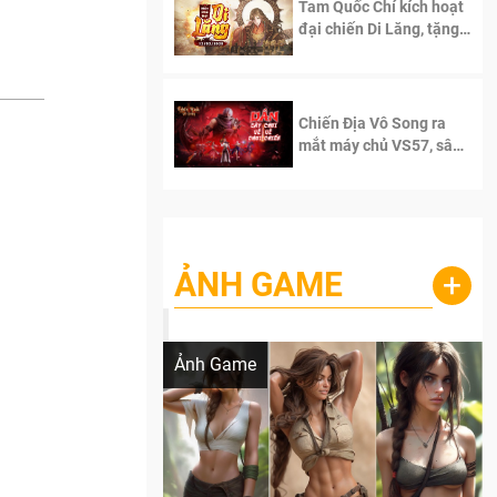
Tam Quốc Chí kích hoạt
đại chiến Di Lăng, tặng
siêu code giá trị dành
cho 100 độc giả đầu
tiên.
Chiến Địa Vô Song ra
mắt máy chủ VS57, sân
chơi đích thực dành cho
dân cày
ẢNH GAME
+
Lala Croft vừa nóng vừa xinh dưới nét vẽ
của AI
Ảnh Game