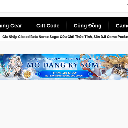
ing Gear
Gift Code
Cộng Đồng
Game
rse Saga: Cửu Giới Thức Tỉnh, Săn DJI Osmo Pocket 3 Ngay Hôm Nay