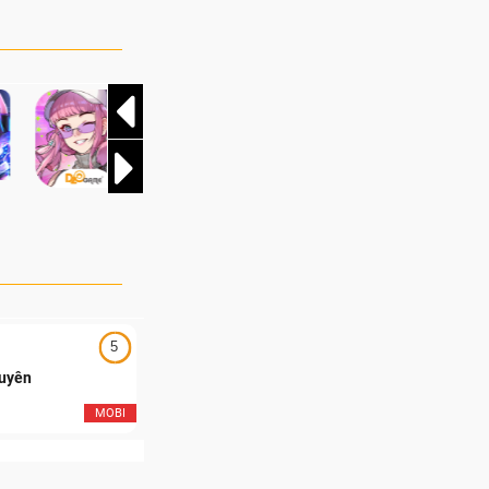
oạt trận tại Vòng
 tại Nhà Thi đấu
 Chung kết vô cùng
ôi của Team
t thúc một trong
và kịch tính nhất
5
5
Duyên
Ngạo Thiên Mobile
MOBI
MOB