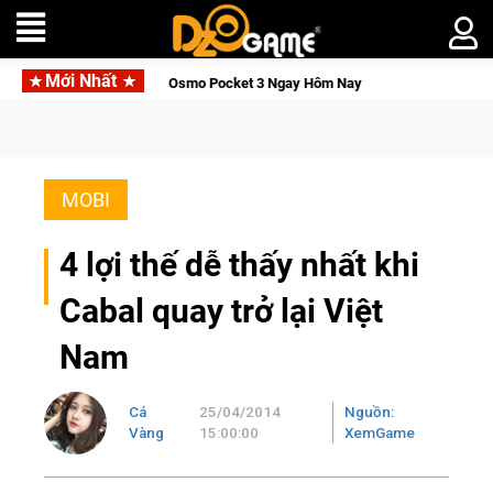
Mới Nhất
ocket 3 Ngay Hôm Nay
Lineage W – Quyền lực và tài phú sẽ về
MOBI
4 lợi thế dễ thấy nhất khi
Cabal quay trở lại Việt
Nam
Cá
25/04/2014
Nguồn:
Vàng
15:00:00
XemGame