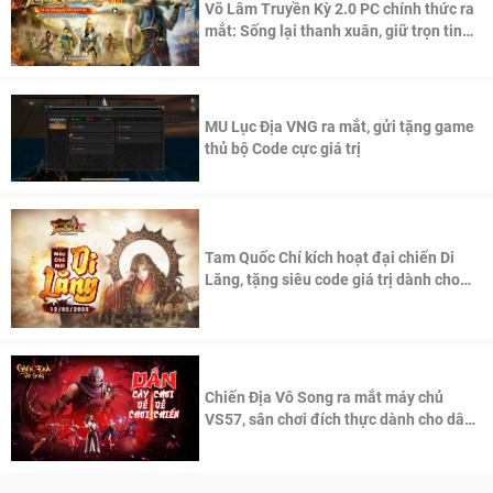
Võ Lâm Truyền Kỳ 2.0 PC chính thức ra
mắt: Sống lại thanh xuân, giữ trọn tinh
thần Võ Lâm
MU Lục Địa VNG ra mắt, gửi tặng game
thủ bộ Code cực giá trị
Tam Quốc Chí kích hoạt đại chiến Di
Lăng, tặng siêu code giá trị dành cho
100 độc giả đầu tiên.
Chiến Địa Vô Song ra mắt máy chủ
VS57, sân chơi đích thực dành cho dân
cày