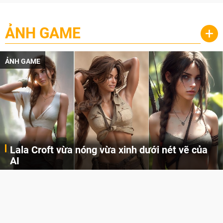
ẢNH GAME
+
ẢNH GAME
Lala Croft vừa nóng vừa xinh dưới nét vẽ của
AI
Cùng đến với những hình ảnh Lala Croft của Tomb Raider dưới nét vẽ của AI. Một cô nàng xinh đẹp, nóng bỏng nhưng cũng rắn rỏi và mạnh mẽ.