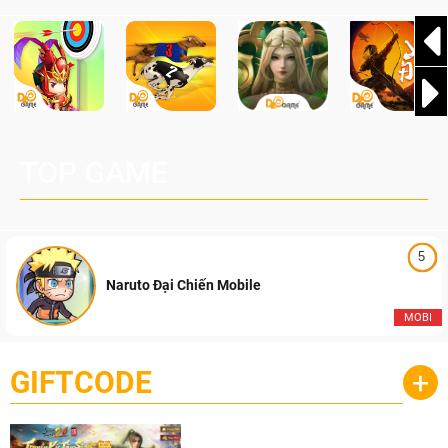
TOP GAME
5
Naruto Đại Chiến Mobile
MOBI
GIFTCODE
+