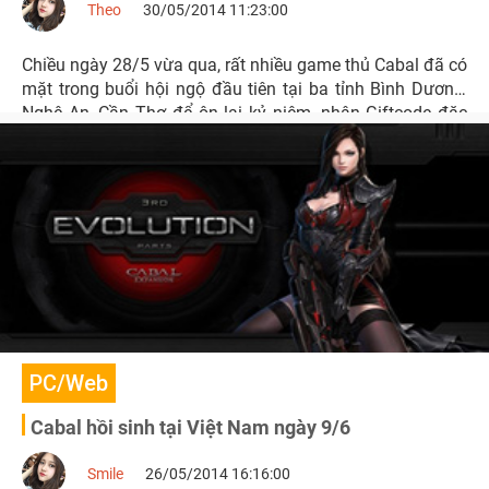
Theo
30/05/2014 11:23:00
Chiều ngày 28/5 vừa qua, rất nhiều game thủ Cabal đã có
mặt trong buổi hội ngộ đầu tiên tại ba tỉnh Bình Dương,
Nghệ An, Cần Thơ để ôn lại kỷ niệm, nhận Giftcode đặc
biệt và chia sẻ kinh nghiệm cùng nhau chuẩn bị đón ngày
closed beta test 9/6 sắp tới.
PC/Web
Cabal hồi sinh tại Việt Nam ngày 9/6
Smile
26/05/2014 16:16:00