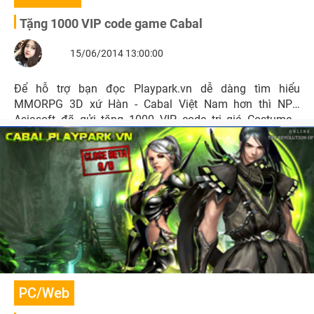
Tặng 1000 VIP code game Cabal
15/06/2014 13:00:00
Để hỗ trợ bạn đọc Playpark.vn dễ dàng tìm hiểu
MMORPG 3D xứ Hàn - Cabal Việt Nam hơn thì NPH
Asiasoft đã gửi tặng 1000 VIP code trị giá Costume -
Naval Officer, Water Elemental - Orb/Crystal, Water
Elemental - Katana/Daikatana, Water Elemental -
Blade/Great, Sword Astral Bike Card - PW5.
PC/Web