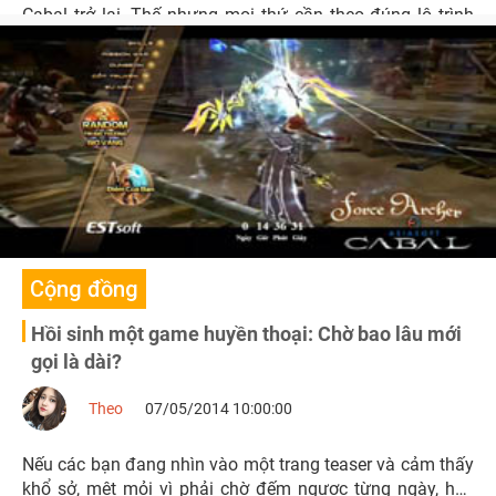
Cabal trở lại. Thế nhưng mọi thứ cần theo đúng lộ trình
để đảm bảo sản phẩm được ra mắt đúng thời điểm và
không gặp phải những sự cố đáng tiếc"
Cộng đồng
Hồi sinh một game huyền thoại: Chờ bao lâu mới
gọi là dài?
Theo
07/05/2014 10:00:00
Nếu các bạn đang nhìn vào một trang teaser và cảm thấy
khổ sở, mệt mỏi vì phải chờ đếm ngược từng ngày, hãy