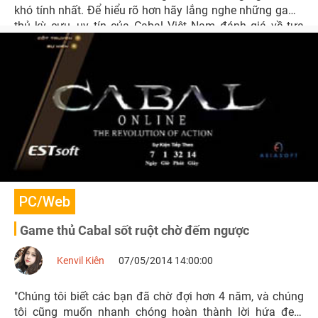
khó tính nhất. Để hiểu rõ hơn hãy lắng nghe những game
thủ kỳ cựu, uy tín của Cabal Việt Nam đánh giá về tựa
game này xem sao nhé.
PC/Web
Game thủ Cabal sốt ruột chờ đếm ngược
Kenvil Kiên
07/05/2014 14:00:00
"Chúng tôi biết các bạn đã chờ đợi hơn 4 năm, và chúng
tôi cũng muốn nhanh chóng hoàn thành lời hứa đem