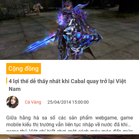
“chính chủ” sắp tới.
Cộng đồng
4 lợi thế dễ thấy nhất khi Cabal quay trở lại Việt
Nam
Cá Vàng
25/04/2014 15:00:00
Giữa hằng hà sa số các sản phẩm webgame, game
mobile kiểu thị trường vẫn liên tục nhập về nước đã khiến
game thủ Việt chỉ biết chơi một cách máy móc đến mức
chẳng còn nhớ nổi tựa game mình vừa chơi 30 phút trước