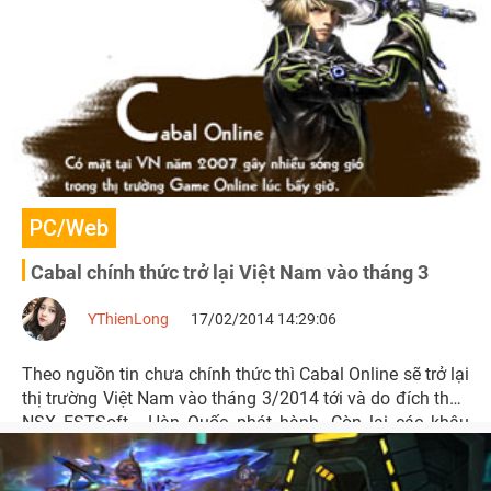
PC/Web
Cabal chính thức trở lại Việt Nam vào tháng 3
YThienLong
17/02/2014 14:29:06
Theo nguồn tin chưa chính thức thì Cabal Online sẽ trở lại
thị trường Việt Nam vào tháng 3/2014 tới và do đích thân
NSX ESTSoft - Hàn Quốc phát hành. Còn lại các khâu
như hỗ trợ, chăm sóc khách hàng sẽ do công ty Asiasoft
Việt Nam và một công ty chuyên chống hack game ở