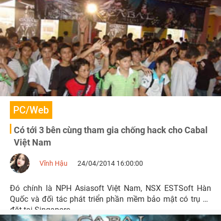
là gì. Và thông tin Cabal quay trở lại làng game Việt đủ để
những con mắt đờ đẫn này phải tỉnh rụi, ngóng trông.
PC/Web
Có tới 3 bên cùng tham gia chống hack cho Cabal
Việt Nam
Vĩnh Hậu
24/04/2014 16:00:00
Đó chính là NPH Asiasoft Việt Nam, NSX ESTSoft Hàn
Quốc và đối tác phát triển phần mềm bảo mật có trụ sở
đặt tại Singapore.