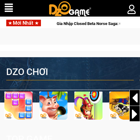
Mới Nhất
a: Cửu Giới Thức Tỉnh, Săn DJI Osmo Pocket 3 Ngay Hôm Nay
DZO CHƠI
TOP GAME