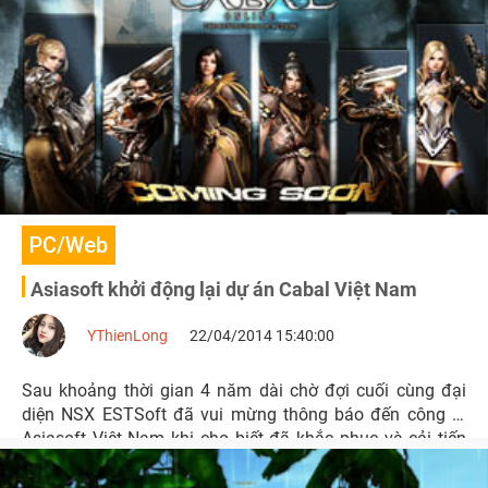
PC/Web
Asiasoft khởi động lại dự án Cabal Việt Nam
YThienLong
22/04/2014 15:40:00
Sau khoảng thời gian 4 năm dài chờ đợi cuối cùng đại
diện NSX ESTSoft đã vui mừng thông báo đến công ty
Asiasoft Việt Nam khi cho biết đã khắc phục và cải tiến
toàn vẹn hệ thống gameplay cũng như kỹ thuật của Cabal
Online.