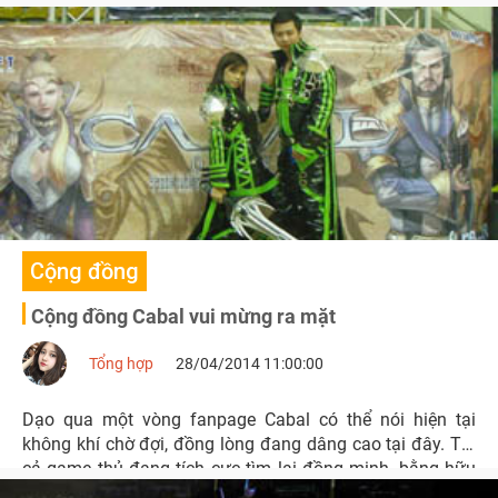
đó. Nhìn chung game hớp hồn người chơi bằng sự toàn
diện về mọi mặt và những tính năng độc đáo mà chỉ
riêng Cabal mới có.
Cộng đồng
Cộng đồng Cabal vui mừng ra mặt
Tổng hợp
28/04/2014 11:00:00
Dạo qua một vòng fanpage Cabal có thể nói hiện tại
không khí chờ đợi, đồng lòng đang dâng cao tại đây. Tất
cả game thủ đang tích cực tìm lại đồng minh, bằng hữu
của mình ngày xưa để đoàn tụ trong ngôi nhà Cabal