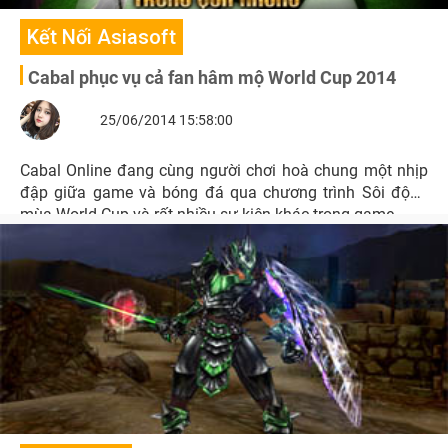
Kết Nối Asiasoft
Cabal phục vụ cả fan hâm mộ World Cup 2014
25/06/2014 15:58:00
Cabal Online đang cùng người chơi hoà chung một nhịp
đập giữa game và bóng đá qua chương trình Sôi động
mùa World Cup và rất nhiều sự kiện khác trong game.