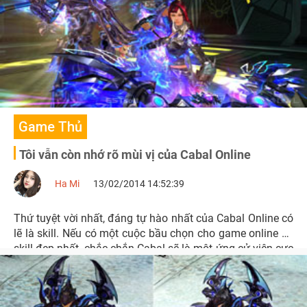
Indonesia đảm nhiệm.
Game Thủ
Tôi vẫn còn nhớ rõ mùi vị của Cabal Online
Ha Mi
13/02/2014 14:52:39
Thứ tuyệt vời nhất, đáng tự hào nhất của Cabal Online có
lẽ là skill. Nếu có một cuộc bầu chọn cho game online có
skill đẹp nhất, chắc chắn Cabal sẽ là một ứng cử viên cực
kì nặng kí.