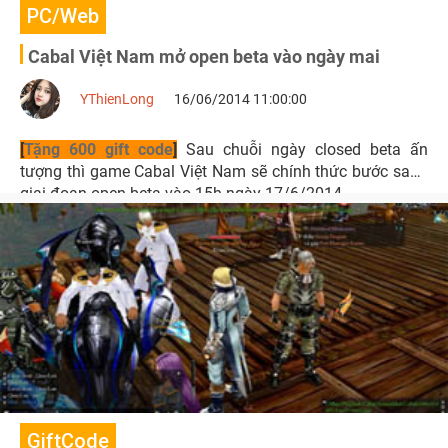
PC/Web
Cabal Việt Nam mở open beta vào ngày mai
YThienLong
16/06/2014 11:00:00
[
Tặng 600 gift code
]
Sau chuỗi ngày closed beta ấn
tượng thì game Cabal Việt Nam sẽ chính thức bước sang
giai đoạn open beta vào 15h ngày 17/6/2014.
GiftCode