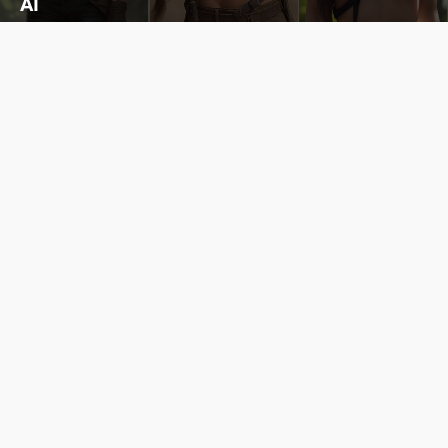
AI
Cùng đến với những hình ảnh Lala Croft của Tomb Raider dưới nét vẽ của AI. Một cô nàng xinh đẹp, nóng bỏng nhưng cũng rắn rỏi và mạnh mẽ.