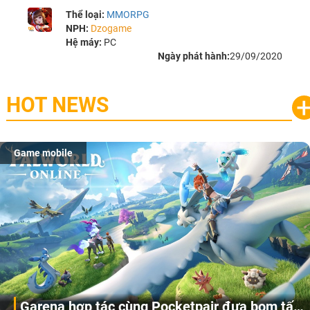
Thể loại:
MMORPG
NPH:
Dzogame
Hệ máy:
PC
Ngày phát hành:
29/09/2020
HOT NEWS
Game mobile
Garena hợp tác cùng Pocketpair đưa bom tấn