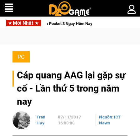
Mới Nhất
, Săn DJI Osmo Pocket 3 Ngay Hôm Nay
Lineage W – Quyền lực
PC
Cáp quang AAG lại gặp sự
cố - Lần thứ 5 trong năm
nay
Tran
07/11/2017
Nguồn: ICT
Huy
16:00:00
News