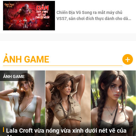
Chiến Địa Vô Song ra mắt máy chủ
VS57, sân chơi đích thực dành cho dân
cày
ẢNH GAME
+
ẢNH GAME
Lala Croft vừa nóng vừa xinh dưới nét vẽ của