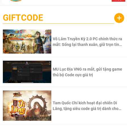
GIFTCODE
+
Võ Lâm Truyền Kỳ 2.0 PC chính thức ra
mắt: Sống lại thanh xuân, giữ trọn tinh
thần Võ Lâm
MU Lục Địa VNG ra mắt, gửi tặng game
thủ bộ Code cực giá trị
Tam Quốc Chí kích hoạt đại chiến Di
Lăng, tặng siêu code giá trị dành cho
100 độc giả đầu tiên.