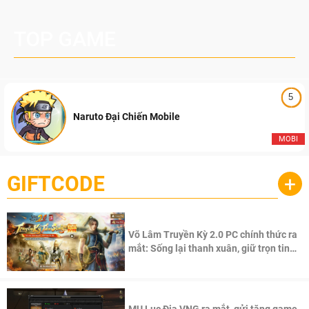
TOP GAME
5
Naruto Đại Chiến Mobile
MOBI
GIFTCODE
+
Võ Lâm Truyền Kỳ 2.0 PC chính thức ra
mắt: Sống lại thanh xuân, giữ trọn tinh
thần Võ Lâm
MU Lục Địa VNG ra mắt, gửi tặng game