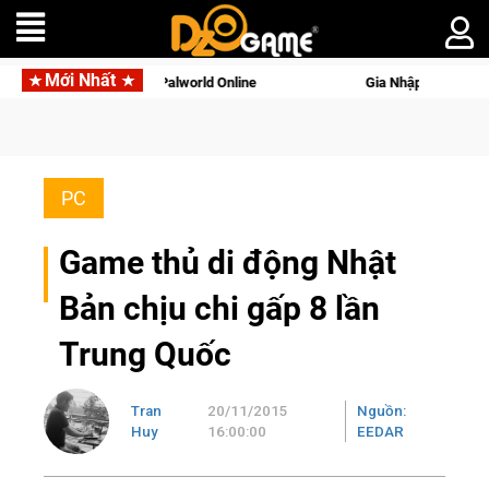
Mới Nhất
 tên gọi Palworld Online
Gia Nhập Closed Beta Norse Saga: C
PC
Game thủ di động Nhật
Bản chịu chi gấp 8 lần
Trung Quốc
Tran
20/11/2015
Nguồn:
Huy
16:00:00
EEDAR