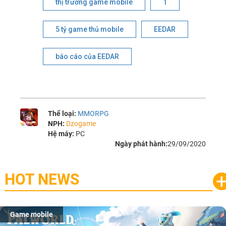
thị trường game mobile
1
5 tỷ game thủ mobile
EEDAR
báo cáo của EEDAR
Thể loại:
MMORPG
NPH:
Dzogame
Hệ máy:
PC
Ngày phát hành:
29/09/2020
HOT NEWS
Game mobile