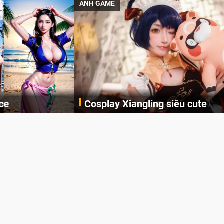
ẢNH GAME
Cosplay Xiangling siêu cute
Cùng thưởng thức những hình ảnh cosplay Xiangling trong Genshin Impact siêu dễ thương của người dùng Weibo "阿包也是兔娘"