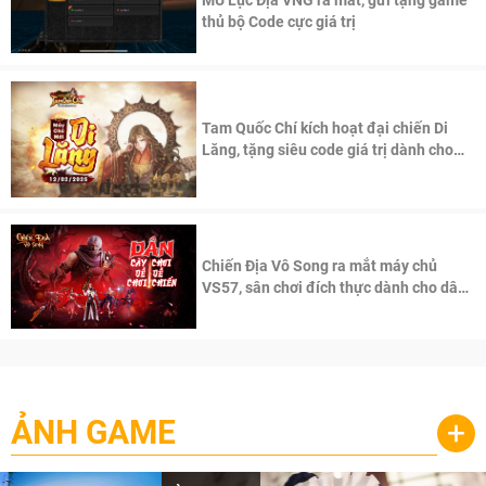
thủ bộ Code cực giá trị
Tam Quốc Chí kích hoạt đại chiến Di
Lăng, tặng siêu code giá trị dành cho
100 độc giả đầu tiên.
Chiến Địa Vô Song ra mắt máy chủ
VS57, sân chơi đích thực dành cho dân
cày
ẢNH GAME
+