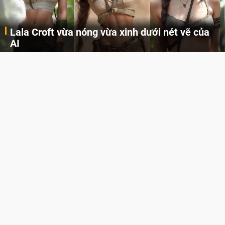
Lala Croft vừa nóng vừa xinh dưới nét vẽ của
AI
Cùng đến với những hình ảnh Lala Croft của Tomb Raider dưới nét vẽ của AI. Một cô nàng xinh đẹp, nóng bỏng nhưng cũng rắn rỏi và mạnh mẽ.