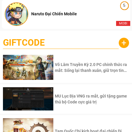
5
Naruto Đại Chiến Mobile
MOBI
GIFTCODE
+
Võ Lâm Truyền Kỳ 2.0 PC chính thức ra
mắt: Sống lại thanh xuân, giữ trọn tinh
thần Võ Lâm
MU Lục Địa VNG ra mắt, gửi tặng game
thủ bộ Code cực giá trị
Tam Quốc Chí kích hoạt đại chiến Di