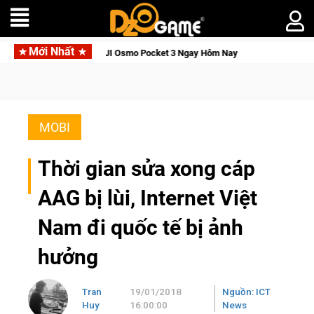
Mới Nhất
hức Tỉnh, Săn DJI Osmo Pocket 3 Ngay Hôm Nay
Lineage W – 
MOBI
Thời gian sửa xong cáp
AAG bị lùi, Internet Việt
Nam đi quốc tế bị ảnh
hưởng
Tran
19/01/2018
Nguồn: ICT
Huy
16:00:00
News