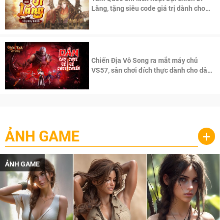
Lăng, tặng siêu code giá trị dành cho
100 độc giả đầu tiên.
Chiến Địa Vô Song ra mắt máy chủ
VS57, sân chơi đích thực dành cho dân
cày
ẢNH GAME
+
ẢNH GAME