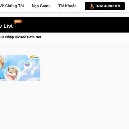
Về Chúng Tôi
Nạp Game
Tài Khoản
 List
u Giới Thức Tỉnh, Săn DJI Osmo Pocket 3 Ngay Hôm Nay
Line