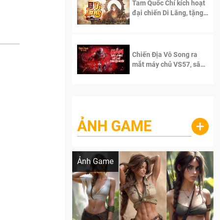
Tam Quốc Chí kích hoạt
đại chiến Di Lăng, tặng
siêu code giá trị dành
cho 100 độc giả đầu
tiên.
Chiến Địa Vô Song ra
mắt máy chủ VS57, sân
chơi đích thực dành cho
dân cày
ẢNH GAME
+
Lala Croft vừa nóng vừa xinh dưới nét vẽ
của AI
Ảnh Game