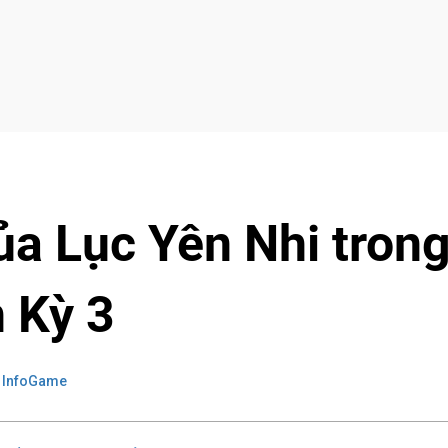
ủa Lục Yên Nhi tron
 Kỳ 3
 InfoGame