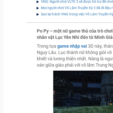
VNG: Người chơi VLTK 3 sẽ được hỗ trợ để chơ
Mọi người chơi Võ Lâm Truyền Kỳ 3 đã đi đâu rồ
Sao lại trách VNG trong việc Võ Lâm Truyền K
Po Py – một nữ game thủ của trò chơi
nhân vật Lục Yên Nhi đến từ Minh Giá
Trong tựa
game nhập vai
3D này, thán
Nguy Lâu. Lục thánh nữ không giỏi võ 
khiết và lương thiện nhất. Nàng là ng
oán giữa giáo phái với võ lâm Trung N