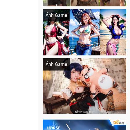
Khi AI Cosplay gái đẹp One Piece
Ảnh Game
Cosplay Xiangling siêu cute
Ảnh Game