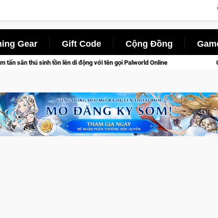
ing Gear
Gift Code
Cộng Đồng
Game
ên gọi Palworld Online
Gia Nhập Closed Beta Norse Saga: Cử