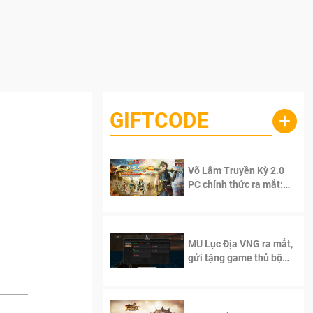
GIFTCODE
+
g
Võ Lâm Truyền Kỳ 2.0
PC chính thức ra mắt:
Sống lại thanh xuân, giữ
trọn tinh thần Võ Lâm
MU Lục Địa VNG ra mắt,
gửi tặng game thủ bộ
Code cực giá trị