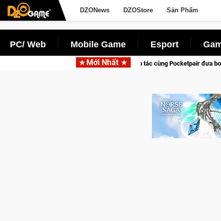
DZONews
DZOStore
Sản Phẩm
PC/ Web
Mobile Game
Esport
Gam
Mới Nhất
Garena hợp tác cùng Pocketpair đưa bom tấn săn thú sinh tồn lên di động với t