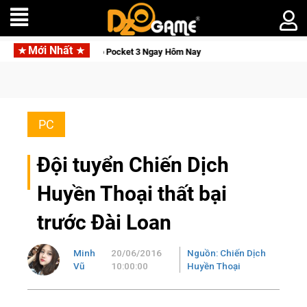
Mới Nhất
mo Pocket 3 Ngay Hôm Nay
Lineage W – Quyền lực và tài phú 
PC
Đội tuyển Chiến Dịch
Huyền Thoại thất bại
trước Đài Loan
Minh
20/06/2016
Nguồn: Chiến Dịch
Vũ
10:00:00
Huyền Thoại