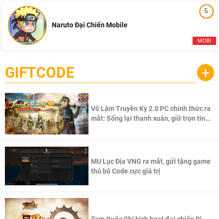
5
Naruto Đại Chiến Mobile
MOBI
GIFTCODE
+
Võ Lâm Truyền Kỳ 2.0 PC chính thức ra
mắt: Sống lại thanh xuân, giữ trọn tinh
thần Võ Lâm
MU Lục Địa VNG ra mắt, gửi tặng game
thủ bộ Code cực giá trị