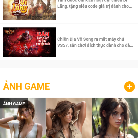
Tam Quốc Chí kích hoạt đại chiến Di
Lăng, tặng siêu code giá trị dành cho
100 độc giả đầu tiên.
Chiến Địa Vô Song ra mắt máy chủ
VS57, sân chơi đích thực dành cho dân
cày
ẢNH GAME
+
ẢNH GAME