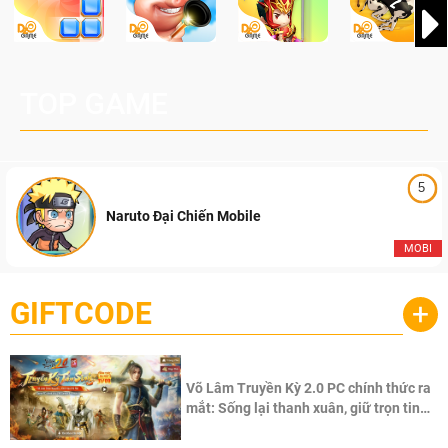
TOP GAME
5
Naruto Đại Chiến Mobile
MOBI
GIFTCODE
+
Võ Lâm Truyền Kỳ 2.0 PC chính thức ra
mắt: Sống lại thanh xuân, giữ trọn tinh
thần Võ Lâm