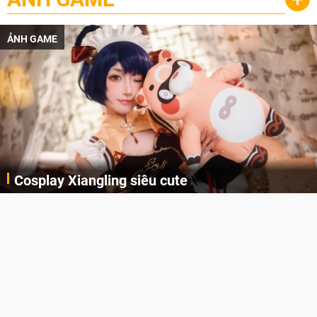
ẢNH GAME
Cosplay Xiangling siêu cute
Cùng thưởng thức những hình ảnh cosplay Xiangling trong Genshin Impact siêu dễ thương của người dùng Weibo "阿包也是兔娘"