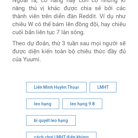
Ngoài ra, cô nàng này còn có những kĩ
năng thú vị khác được chia sẻ bởi các
thành viên trên diễn đàn Reddit. Ví dụ như
chiêu W có thể bám lên đồng đội, hay chiêu
cuối bắn liên tục 7 làn sóng.
Theo dự đoán, thứ 3 tuần sau mọi người sẽ
được diện kiến toàn bộ chiêu thức đầy đủ
của Yuumi.
Liên Minh Huyền Thoại
LMHT
leo hạng
leo hạng 9.8
bí quyết leo hạng
cách chơi LMHT điên khùng