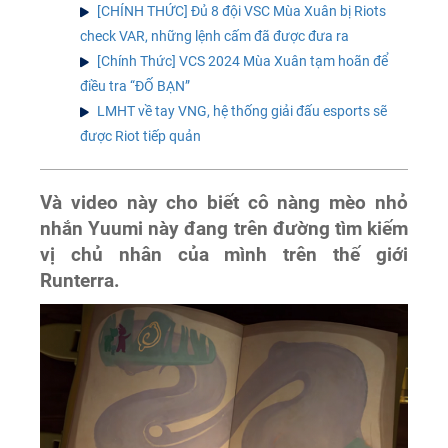
[CHÍNH THỨC] Đủ 8 đội VSC Mùa Xuân bị Riots
check VAR, những lệnh cấm đã được đưa ra
[Chính Thức] VCS 2024 Mùa Xuân tạm hoãn để
điều tra “ĐỐ BẠN”
LMHT về tay VNG, hệ thống giải đấu esports sẽ
được Riot tiếp quản
Và video này cho biết cô nàng mèo nhỏ
nhắn Yuumi này đang trên đường tìm kiếm
vị chủ nhân của mình trên thế giới
Runterra.