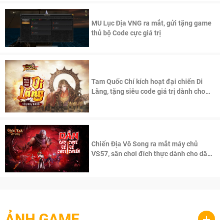
MU Lục Địa VNG ra mắt, gửi tặng game
thủ bộ Code cực giá trị
Tam Quốc Chí kích hoạt đại chiến Di
Lăng, tặng siêu code giá trị dành cho
100 độc giả đầu tiên.
Chiến Địa Vô Song ra mắt máy chủ
VS57, sân chơi đích thực dành cho dân
cày
ẢNH GAME
+