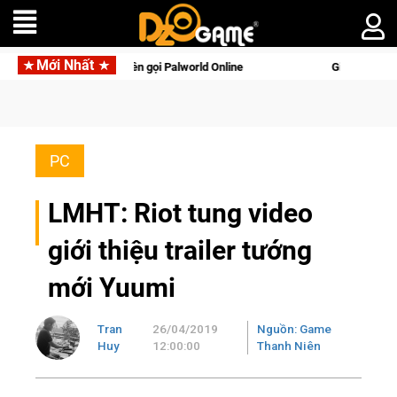
Mới Nhất
di động với tên gọi Palworld Online
Gia Nhập Closed Beta Nor
PC
LMHT: Riot tung video
giới thiệu trailer tướng
mới Yuumi
Tran
26/04/2019
Nguồn: Game
Huy
12:00:00
Thanh Niên