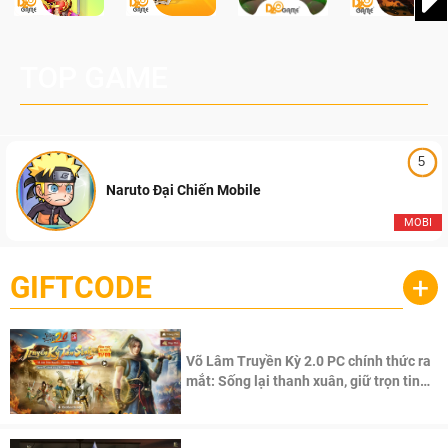
TOP GAME
5
Naruto Đại Chiến Mobile
MOBI
GIFTCODE
+
Võ Lâm Truyền Kỳ 2.0 PC chính thức ra
mắt: Sống lại thanh xuân, giữ trọn tinh
thần Võ Lâm