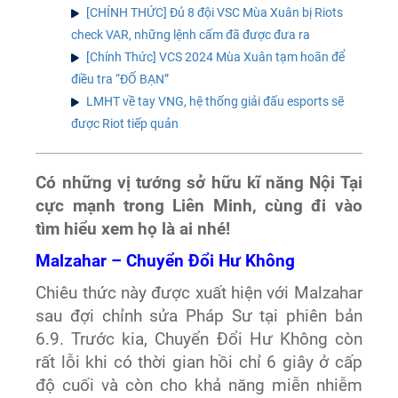
[CHÍNH THỨC] Đủ 8 đội VSC Mùa Xuân bị Riots
check VAR, những lệnh cấm đã được đưa ra
[Chính Thức] VCS 2024 Mùa Xuân tạm hoãn để
điều tra “ĐỐ BẠN”
LMHT về tay VNG, hệ thống giải đấu esports sẽ
được Riot tiếp quản
Có những vị tướng sở hữu kĩ năng Nội Tại
cực mạnh trong Liên Minh, cùng đi vào
tìm hiểu xem họ là ai nhé!
Malzahar – Chuyển Đổi Hư Không
Chiêu thức này được xuất hiện với Malzahar
sau đợi chỉnh sửa Pháp Sư tại phiên bản
6.9. Trước kia, Chuyển Đổi Hư Không còn
rất lỗi khi có thời gian hồi chỉ 6 giây ở cấp
độ cuối và còn cho khả năng miễn nhiễm