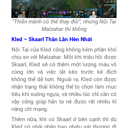
“Thiên mệnh có thể thay đổi”, nhưng Nội Tại
Malzahar thì không
Kled – Skaarl Thằn Lằn Hèn Nhát
Nội Tại của Kled cũng không kém phần khó
chịu so với Malzahar. Mỗi khi triệu hồi được
Skaarl, Kled sẽ có thêm một lượng máu vô
cùng lớn và việc lật kèo trước kẻ địch
không thể dễ hơn. Ngoài ra, Kled còn được
nhận trạng thái không thể bị chọn làm mục
tiêu khi xuống ngựa, và nhiều lúc chỉ cần có
vậy cũng giúp hắn ta né được rất nhiều kĩ
năng chí mạng.
Thêm nữa, khi có Skaarl ở bên cạnh thì dù
Kled có phải nhận bao nhiêu sát thương đi