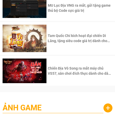
MU Lục Địa VNG ra mắt, gửi tặng game
thủ bộ Code cực giá trị
Tam Quốc Chí kích hoạt đại chiến Di
Lăng, tặng siêu code giá trị dành cho
100 độc giả đầu tiên.
Chiến Địa Vô Song ra mắt máy chủ
VS57, sân chơi đích thực dành cho dân
cày
ẢNH GAME
+