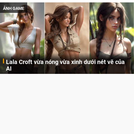
ẢNH GAME
Lala Croft vừa nóng vừa xinh dưới nét vẽ của
AI
Cùng đến với những hình ảnh Lala Croft của Tomb Raider dưới nét vẽ của AI. Một cô nàng xinh đẹp, nóng bỏng nhưng cũng rắn rỏi và mạnh mẽ.