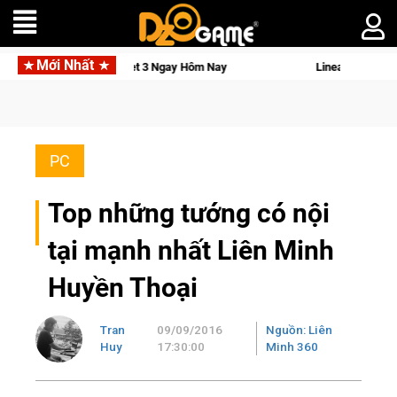
Mới Nhất
 Osmo Pocket 3 Ngay Hôm Nay
Lineage W – Quyền lực và tài p
PC
Top những tướng có nội
tại mạnh nhất Liên Minh
Huyền Thoại
Tran
09/09/2016
Nguồn: Liên
Huy
17:30:00
Minh 360