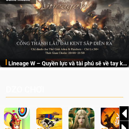
Lineage W – Quyền lực và tài phú sẽ về tay kẻ
Linage W chính thức cập nhật chức năng Công Thành
đoạt được Vương Quyền thành Kent sắp tới!
Chiến Kent mở ra cơ hội hưởng “tài lộc vô biên” cho Huyết
Thệ đoạt được vương quyền.
DZO CHƠI