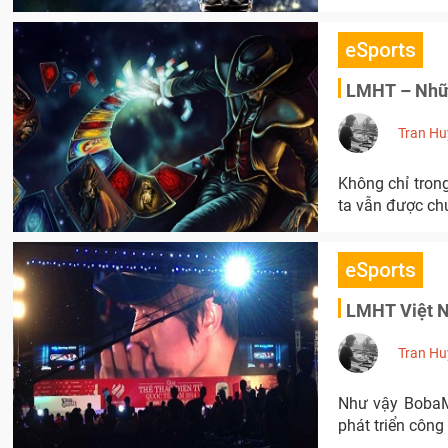
eSports
LMHT – Những
Tran Hu
Không chỉ tron
ta vẫn được ch
eSports
LMHT Việt N
Tran Hu
Như vậy BobaMa
phát triển côn