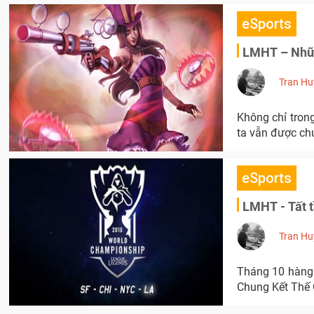
eSports
LMHT – Những
Tran Hu
Không chỉ tron
ta vẫn được ch
eSports
LMHT - Tất t
Tran Hu
Tháng 10 hàng 
Chung Kết Thế 