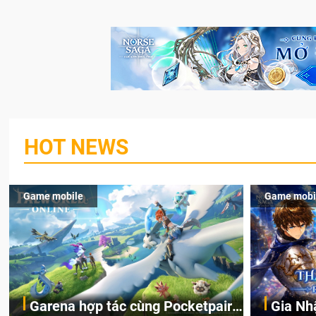
HOT NEWS
Game mobile
Game mobi
Garena hợp tác cùng Pocketpair
Gia Nh