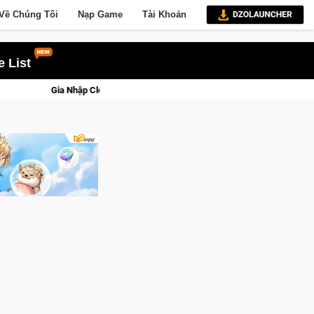
Về Chúng Tôi
Nạp Game
Tài Khoản
 List
Beta Norse Saga: Cửu Giới Thức Tỉnh, Săn DJI Osmo Pocket 3 Ngay Hôm Nay