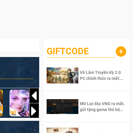
GIFTCODE
+
Võ Lâm Truyền Kỳ 2.0
PC chính thức ra mắt:
Sống lại thanh xuân, giữ
trọn tinh thần Võ Lâm
MU Lục Địa VNG ra mắt,
gửi tặng game thủ bộ
Code cực giá trị