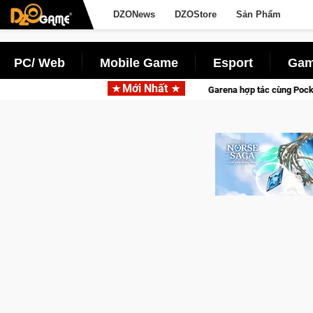
DZONews
DZOStore
Sản Phẩm
PC/ Web
Mobile Game
Esport
Gam
Mới Nhất
Garena hợp tác cùng Pocketpair đưa bom tấn săn thú sinh 