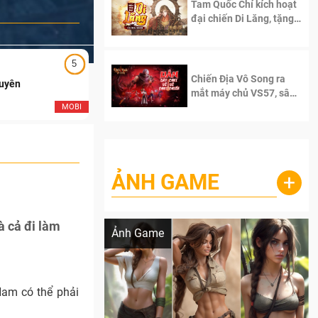
Tam Quốc Chí kích hoạt
đại chiến Di Lăng, tặng
siêu code giá trị dành
cho 100 độc giả đầu
tiên.
5
5
Chiến Địa Vô Song ra
Duyên
Ngạo Thiên Mobile
mắt máy chủ VS57, sân
chơi đích thực dành cho
MOBI
MOB
dân cày
ẢNH GAME
+
Lala Croft vừa nóng vừa xinh dưới nét vẽ
của AI
à cả đi làm
Ảnh Game
Nam có thể phải