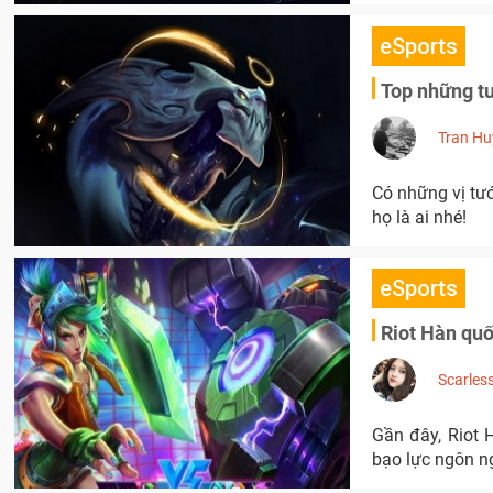
eSports
Top những tư
Tran Hu
Có những vị tướ
họ là ai nhé!
eSports
Riot Hàn quô
Scarles
Gần đây, Riot H
bạo lực ngôn n