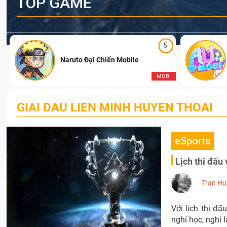
TOP GAME
5
Naruto Đại Chiến Mobile
I
MOBI
GIAI DAU LIEN MINH HUYEN THOAI
eSports
Lịch thi đấu
Tran Hu
Với lịch thi đ
nghỉ học, nghỉ 