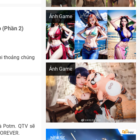
Khi AI Cosplay gái đẹp One Piece
Ảnh Game
 (Phần 2)
hi thoảng chúng
Cosplay Xiangling siêu cute
Ảnh Game
và Potm. QTV sẽ
SFOREVER.