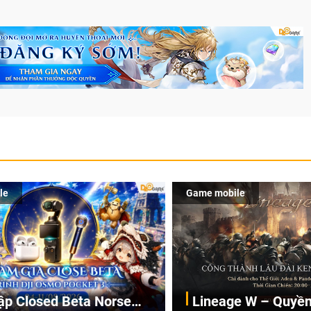
le
Game mobile
ập Closed Beta Norse
Lineage W – Quyền 