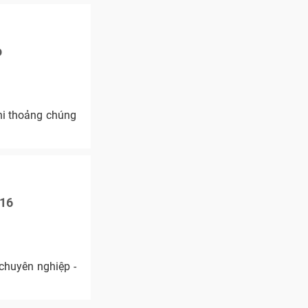
p
hi thoảng chúng
016
chuyên nghiệp -